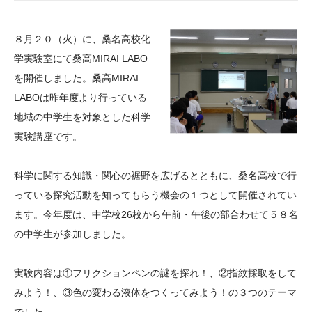
大学院生奨学金
国際学生交流プログラ
役員・評議員
公開情報
アクセス
ム
よくあるご質問
８月２０（火）に、桑名高校化
日本語
English
マイページ
年報一覧
中谷財団レポート
学実験室にて桑高
MIRAI LABO
科学教育振興助成・
サイトマップ
中谷財団アーカイブ
を開催しました。桑高MIRAI
次世代理系人材育成プ
LABOは昨年度より行っている
地域の中学生を対象とした科学
ログラム助成
実験講座です。
科学に関する知識・関心の裾野を広げるとともに、桑名高校で行
っている探究活動を知ってもらう機会の１つとして開催されてい
ます。今年度は、中学校
26
校から午前・午後の部合わせて５８名
の中学生が参加しました。
実験内容は①フリクションペンの謎を探れ！、②指紋採取をして
みよう！、③色の変わる液体をつくってみよう！の３つのテーマ