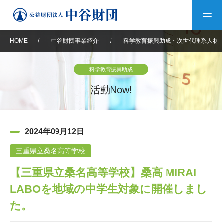
HOME
/
中谷財団事業紹介
/
科学教育振興助成・次世代理系人材
トップ
科学教育振興助成
中谷財団について
活動Now!
中谷財団について
理事長挨拶
中谷財団事業紹介
2024年09月12日
設立趣意書
中谷財団事業紹介
財団概要
中谷賞
中谷財団動画紹介
三重県立桑名高等学校
【三重県立桑名高等学校】桑高 MIRAI
40年史デジタルブック
沿革
神戸賞
長期大型研究助成
その他情報
LABOを地域の中学生対象に開催しまし
中谷財団40年史
研究助成
その他情報
交流助成
個人情報保護に関する
た。
お問い合わせ
40年史別冊
基本方針