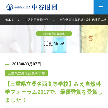
HOME
/
中谷財団事業紹介
/
科学教育振興助成・次世代理系人材
トップ
科学教育振興助成
中谷財団について
活動Now!
中谷財団について
理事長挨拶
中谷財団事業紹介
2018年03月07日
設立趣意書
中谷財団事業紹介
財団概要
中谷賞
中谷財団動画紹介
三重県立桑名西高等学校
【三重県立桑名西高等学校】みえ自然科
40年史デジタルブック
沿革
神戸賞
長期大型研究助成
その他情報
学フォーラム2017で、最優秀賞を受賞し
中谷財団40年史
研究助成
その他情報
交流助成
個人情報保護に関する
ました！
お問い合わせ
40年史別冊
基本方針