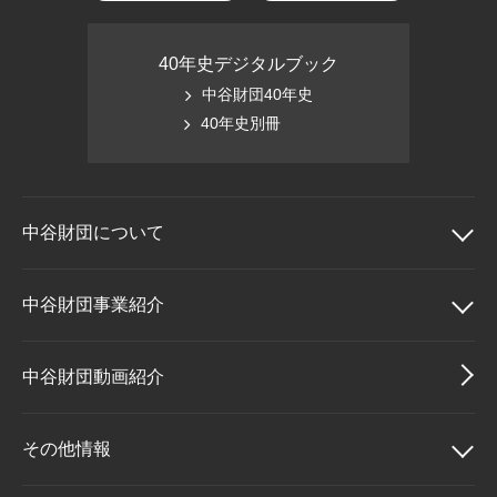
40年史デジタルブック
中谷財団40年史
40年史別冊
中谷財団に
ついて
中谷財団について
中谷財団事業紹介
理事長挨拶
中谷財団事業紹介
中谷財団動画紹介
設立趣意書
中谷賞
その他情報