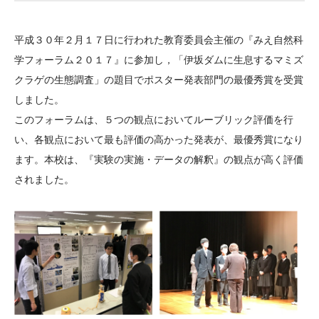
大学院生奨学金
国際学生交流プログラ
役員・評議員
公開情報
アクセス
ム
よくあるご質問
平成３０年２月１７日に行われた教育委員会主催の『みえ自然科
日本語
English
マイページ
年報一覧
中谷財団レポート
学フォーラム２０１７』に参加し，「伊坂ダムに生息するマミズ
科学教育振興助成・
サイトマップ
中谷財団アーカイブ
クラゲの生態調査」の題目でポスター発表部門の最優秀賞を受賞
次世代理系人材育成プ
しました。
このフォーラムは、５つの観点においてルーブリック評価を行
ログラム助成
い、各観点において最も評価の高かった発表が、最優秀賞になり
ます。本校は、『実験の実施・データの解釈』の観点が高く評価
されました。