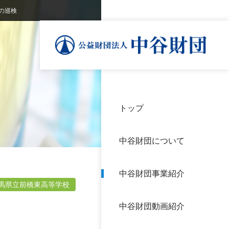
の巡検
トップ
理事
中谷
個人
基本
中谷財団について
設立
神戸
アク
中谷財団事業紹介
財団
長期
馬県立前橋東高等学校
よく
中谷財団動画紹介
沿革
研究
サイ