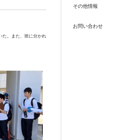
その他情報
40年
交流
中谷
お問い合わせ
大学
いた。また、班に分かれ
国際
役員
科学
公開
次世
年報
中谷