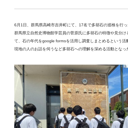
6
月
1
日、群馬県高崎市吉井町にて、
17
名で多胡石の巡検を行っ
群馬県立自然史博物館学芸員の菅原氏に多胡石の特徴や見分け
て、石の年代を
google forms
を活用し調査しまとめるという活
現地の人のお話を伺うなど多胡石への理解を深める活動となっ