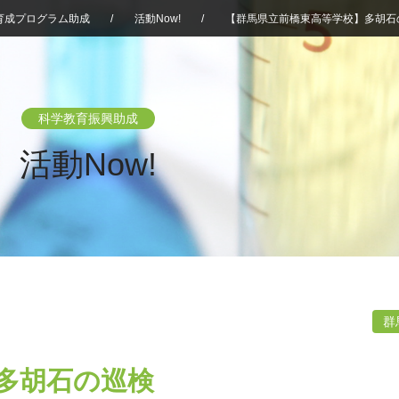
育成プログラム助成
/
活動Now!
/
【群馬県立前橋東高等学校】多胡石
科学教育振興助成
活動Now!
群
多胡石の巡検