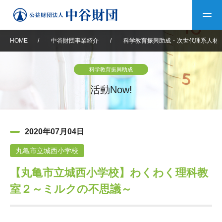
HOME
/
中谷財団事業紹介
/
科学教育振興助成・次世代理系人材
トップ
科学教育振興助成
中谷財団について
活動Now!
中谷財団について
理事長挨拶
中谷財団事業紹介
2020年07月04日
設立趣意書
中谷財団事業紹介
財団概要
中谷賞
中谷財団動画紹介
丸亀市立城西小学校
【丸亀市立城西小学校】わくわく理科教
40年史デジタルブック
沿革
神戸賞
長期大型研究助成
その他情報
室２～ミルクの不思議～
中谷財団40年史
研究助成
その他情報
交流助成
個人情報保護に関する
お問い合わせ
40年史別冊
基本方針