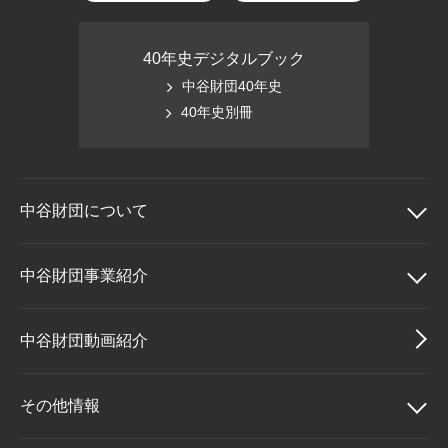
40年史デジタルブック
中谷財団40年史
40年史別冊
中谷財団に
ついて
中谷財団について
中谷財団事業紹介
理事長挨拶
中谷財団事業紹介
中谷財団動画紹介
設立趣意書
中谷賞
その他情報