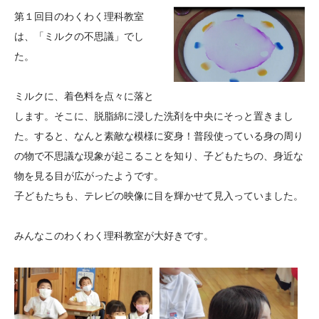
大学院生奨学金
国際学生交流プログラ
役員・評議員
公開情報
第１回目のわくわく理科教室
アクセス
ム
よくあるご質問
は、「ミルクの不思議」でし
日本語
English
マイページ
た。
年報一覧
中谷財団レポート
科学教育振興助成・
サイトマップ
中谷財団アーカイブ
ミルクに、着色料を点々に落と
次世代理系人材育成プ
します。そこに、脱脂綿に浸した洗剤を中央にそっと置きまし
ログラム助成
た。すると、なんと素敵な模様に変身！普段使っている身の周り
の物で不思議な現象が起こることを知り、子どもたちの、身近な
物を見る目が広がったようです。
子どもたちも、テレビの映像に目を輝かせて見入っていました。
みんなこのわくわく理科教室が大好きです。