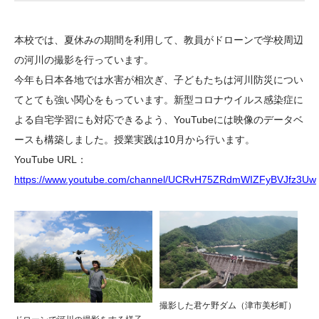
大学院生奨学金
国際学生交流プログラ
役員・評議員
公開情報
アクセス
ム
よくあるご質問
本校では、夏休みの期間を利用して、教員がドローンで学校周辺
日本語
English
マイページ
年報一覧
中谷財団レポート
の河川の撮影を行っています。
科学教育振興助成・
サイトマップ
中谷財団アーカイブ
今年も日本各地では水害が相次ぎ、子どもたちは河川防災につい
次世代理系人材育成プ
てとても強い関心をもっています。新型コロナウイルス感染症に
よる自宅学習にも対応できるよう、YouTubeには映像のデータベ
ログラム助成
ースも構築しました。授業実践は10月から行います。
YouTube URL：
https://www.youtube.com/channel/UCRvH75ZRdmWIZFyBVJfz3Uw
撮影した君ケ野ダム（津市美杉町）