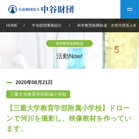
HOME
/
中谷財団事業紹介
/
科学教育振興助成・次世代理系人材
トップ
科学教育振興助成
中谷財団について
活動Now!
中谷財団について
理事長挨拶
中谷財団事業紹介
2020年08月21日
設立趣意書
中谷財団事業紹介
財団概要
中谷賞
中谷財団動画紹介
三重大学教育学部附属小学校
【三重大学教育学部附属小学校】ドロー
40年史デジタルブック
沿革
神戸賞
長期大型研究助成
その他情報
ンで河川を撮影し、映像教材を作ってい
中谷財団40年史
研究助成
その他情報
交流助成
個人情報保護に関する
ます。
お問い合わせ
40年史別冊
基本方針