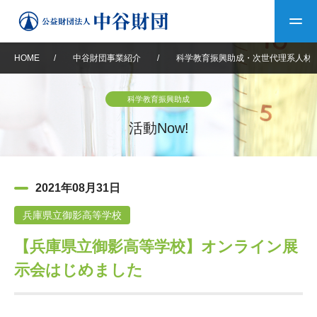
HOME
/
中谷財団事業紹介
/
科学教育振興助成・次世代理系人材
トップ
科学教育振興助成
中谷財団について
活動Now!
中谷財団について
理事長挨拶
中谷財団事業紹介
2021年08月31日
設立趣意書
中谷財団事業紹介
財団概要
中谷賞
中谷財団動画紹介
兵庫県立御影高等学校
【兵庫県立御影高等学校】オンライン展
40年史デジタルブック
沿革
神戸賞
長期大型研究助成
その他情報
示会はじめました
中谷財団40年史
研究助成
その他情報
交流助成
個人情報保護に関する
お問い合わせ
40年史別冊
基本方針