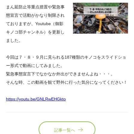
大学院生奨学金
国際学生交流プログラ
役員・評議員
公開情報
まん延防止等重点措置や緊急事
アクセス
ム
よくあるご質問
態宣言で活動がかなり制限され
日本語
English
マイページ
ておりますが、Youtube（御影
年報一覧
中谷財団レポート
キノコ部チャンネル）を更新し
科学教育振興助成・
サイトマップ
中谷財団アーカイブ
ました。
次世代理系人材育成プ
ログラム助成
今回は７・８・９月に見られる187種類のキノコをスライドショ
ー形式で動画にしてみました。
緊急事態宣言下でなかなか外出ができませんよね・・・。
そんな時、この動画を観て野外に行った気分になってください！
https://youtu.be/GNLRwEHGkto
記事一覧へ