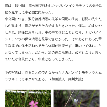
大学院生奨学金
国際学生交流プログラ
役員・評議員
公開情報
僕は、8月4日、幸公園で行われたナガバノイシモチソウの保全活
アクセス
ム
よくあるご質問
動を見学しに幸公園に向かった。
日本語
English
マイページ
幸公園につき、数分後部活動の先輩や同期の生徒、顧問の先生た
年報一覧
中谷財団レポート
ちが集まり、部活がそろそろ始まるときだった。僕は、めまいや
科学教育振興助成・
サイトマップ
中谷財団アーカイブ
吐き気、頭痛におそわれ、車の中で休むこととなり、ナガバノイ
次世代理系人材育成プ
シモチソウの保全活動を見学できなかった。そのあとにあった葦
ログラム助成
毛湿原での保全活動の見学も体調が回復せず、車の中で休むこと
となってしまった。だから、次の保全活動は、必ず行こうと思っ
ていたが台風により、中止となってしまった。
下の写真は、見ることのできなかったナガバノイシモチソウとム
ラサキミミカキグサである。（加藤誠人 細川大誠）