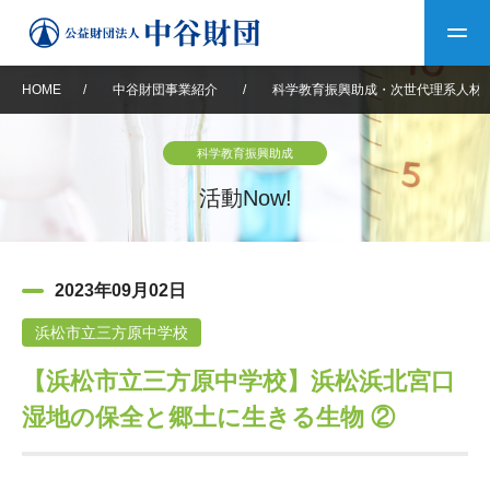
HOME
/
中谷財団事業紹介
/
科学教育振興助成・次世代理系人材
トップ
科学教育振興助成
中谷財団について
活動Now!
中谷財団について
理事長挨拶
中谷財団事業紹介
2023年09月02日
設立趣意書
中谷財団事業紹介
財団概要
中谷賞
中谷財団動画紹介
浜松市立三方原中学校
【浜松市立三方原中学校】浜松浜北宮口
40年史デジタルブック
沿革
神戸賞
長期大型研究助成
その他情報
湿地の保全と郷土に生きる生物 ②
中谷財団40年史
研究助成
その他情報
交流助成
個人情報保護に関する
お問い合わせ
40年史別冊
基本方針