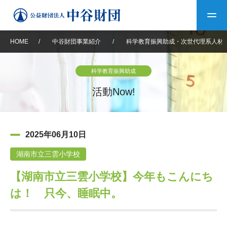
HOME
/
中谷財団事業紹介
/
科学教育振興助成・次世代理系人材
トップ
科学教育振興助成
中谷財団について
活動Now!
中谷財団について
理事長挨拶
中谷財団事業紹介
2025年06月10日
設立趣意書
中谷財団事業紹介
財団概要
中谷賞
中谷財団動画紹介
湖南市立三雲小学校
【湖南市立三雲小学校】今年もこんにち
40年史デジタルブック
沿革
神戸賞
長期大型研究助成
その他情報
は！ 只今、睡眠中。
中谷財団40年史
研究助成
その他情報
交流助成
個人情報保護に関する
お問い合わせ
40年史別冊
基本方針