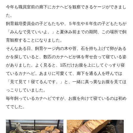
大学院生奨学金
国際学生交流プログラ
役員・評議員
公開情報
今年も職員室前の廊下にカナヘビを観察できるケージができまし
アクセス
ム
よくあるご質問
た。
日本語
English
マイページ
飼育栽培委員会の子どもたちや、５年生や６年生の子どもたちが
年報一覧
中谷財団レポート
「みんなで見ていいよ。」と夏休み前までの期間、この場所で飼
科学教育振興助成・
サイトマップ
中谷財団アーカイブ
育観察することになりました。
次世代理系人材育成プ
そんなある日、飼育ケージ内の木や苔、石を持ち上げて卵がある
ログラム助成
かを探していると、数匹のカナヘビが体を寄せ合って寝ている姿
がありました。よく見ると、1匹だけお腹を上にしてぐっすり寝
ているカナヘビ。あまりに可愛くて、廊下を通る人を呼んでは
「見て見て！寝てるんです。」と、一緒に真っ黄なお腹を見てほ
っこりしていました。
毎年飼っているカナヘビですが、お腹を向けて寝ているのは初め
てでした。