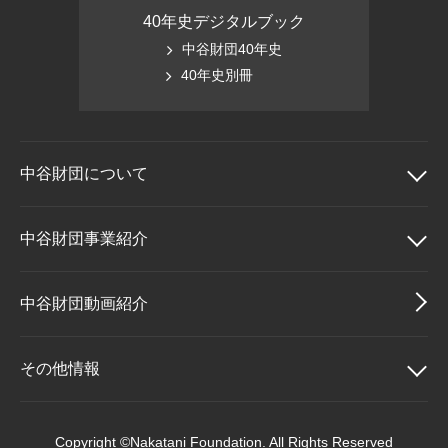
40年史デジタルブック
中谷財団40年史
40年史別冊
中谷財団に
ついて
中谷財団について
中谷財団事業紹介
理事長挨拶
中谷財団事業紹介
中谷財団動画紹介
設立趣意書
中谷賞
その他情報
財団概要
神戸賞
その他情報
Copyright ©Nakatani Foundation. All Rights Reserved