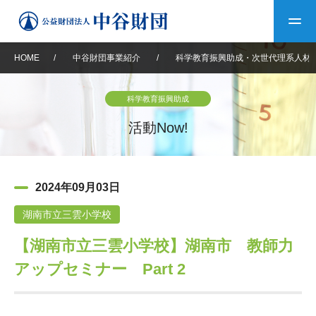
HOME
/
中谷財団事業紹介
/
科学教育振興助成・次世代理系人材
トップ
科学教育振興助成
中谷財団について
活動Now!
中谷財団について
理事長挨拶
中谷財団事業紹介
2024年09月03日
設立趣意書
中谷財団事業紹介
財団概要
中谷賞
中谷財団動画紹介
湖南市立三雲小学校
【湖南市立三雲小学校】湖南市 教師力
40年史デジタルブック
沿革
神戸賞
長期大型研究助成
その他情報
アップセミナー Part 2
中谷財団40年史
研究助成
その他情報
交流助成
個人情報保護に関する
お問い合わせ
40年史別冊
基本方針