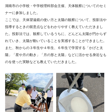
大学院生奨学金
国際学生交流プログラ
役員・評議員
公開情報
湖南市の小学校・中学校理科部会主催、天体観察についてのセミ
アクセス
ム
よくあるご質問
ナーに参加しました。
日本語
English
マイページ
ここでは、天体望遠鏡の使い方と太陽の観察について、投影法や
年報一覧
中谷財団レポート
指導するときの留意点などをわかりやすく教えていただきまし
科学教育振興助成・
サイトマップ
中谷財団アーカイブ
た。投影法では、観察しているうちに、どんどん太陽が円からず
次世代理系人材育成プ
れていき、太陽が動いていることを実感することができました。
ログラム助成
また、秋からの３年生や４年生、６年生で学習する「かげと太
陽」「星や月の動き」「月の形と太陽」などに活かせる身近なも
のを使った実験なども教えていただきました。