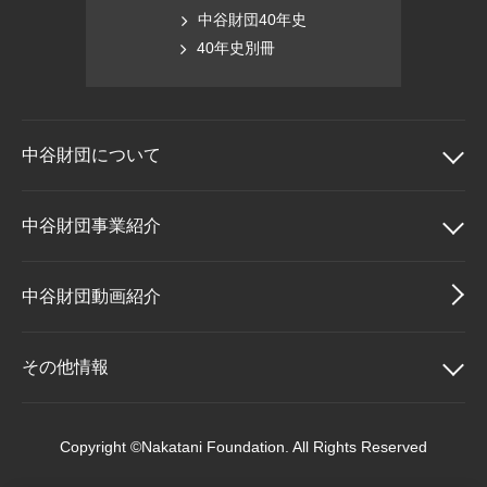
中谷財団40年史
40年史別冊
中谷財団に
ついて
中谷財団について
中谷財団事業紹介
理事長挨拶
中谷財団事業紹介
中谷財団動画紹介
設立趣意書
中谷賞
その他情報
財団概要
神戸賞
その他情報
Copyright ©Nakatani Foundation. All Rights Reserved