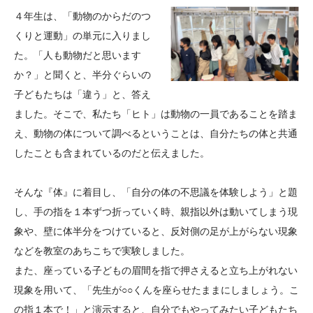
大学院生奨学金
国際学生交流プログラ
役員・評議員
公開情報
４年生は、「動物のからだのつ
アクセス
ム
よくあるご質問
くりと運動」の単元に入りまし
日本語
English
マイページ
た。「人も動物だと思います
年報一覧
中谷財団レポート
か？」と聞くと、半分ぐらいの
科学教育振興助成・
サイトマップ
中谷財団アーカイブ
子どもたちは「違う」と、答え
次世代理系人材育成プ
ました。そこで、私たち「ヒト」は動物の一員であることを踏ま
ログラム助成
え、動物の体について調べるということは、自分たちの体と共通
したことも含まれているのだと伝えました。
そんな『体』に着目し、「自分の体の不思議を体験しよう」と題
し、手の指を１本ずつ折っていく時、親指以外は動いてしまう現
象や、壁に体半分をつけていると、反対側の足が上がらない現象
などを教室のあちこちで実験しました。
また、座っている子どもの眉間を指で押さえると立ち上がれない
現象を用いて、「先生が○○くんを座らせたままにしましょう。こ
の指１本で！」と演示すると、自分でもやってみたい子どもたち