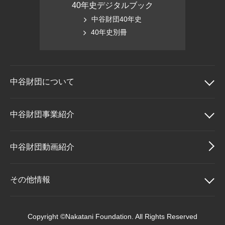
40年史デジタルブック
中谷財団40年史
40年史別冊
中谷財団に
ついて
中谷財団について
中谷財団事業紹介
理事長挨拶
中谷財団事業紹介
中谷財団動画紹介
設立趣意書
中谷賞
その他情報
財団概要
神戸賞
その他情報
Copyright ©Nakatani Foundation. All Rights Reserved