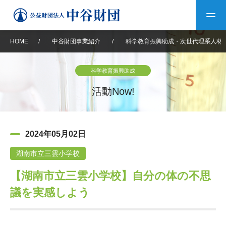
HOME
/
中谷財団事業紹介
/
科学教育振興助成・次世代理系人材
トップ
科学教育振興助成
中谷財団について
活動Now!
中谷財団について
理事長挨拶
中谷財団事業紹介
2024年05月02日
設立趣意書
中谷財団事業紹介
財団概要
中谷賞
中谷財団動画紹介
湖南市立三雲小学校
【湖南市立三雲小学校】自分の体の不思
40年史デジタルブック
沿革
神戸賞
長期大型研究助成
その他情報
議を実感しよう
中谷財団40年史
研究助成
その他情報
交流助成
個人情報保護に関する
お問い合わせ
40年史別冊
基本方針