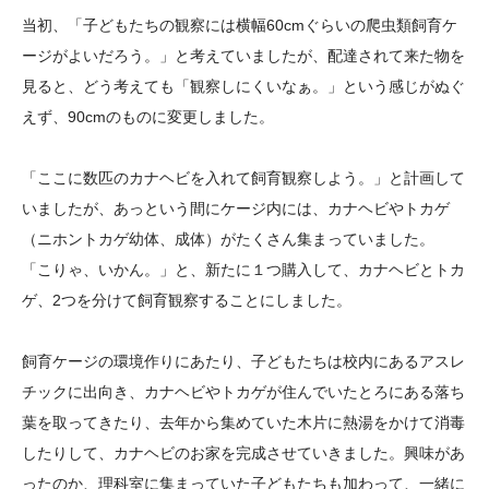
大学院生奨学金
国際学生交流プログラ
役員・評議員
公開情報
当初、「子どもたちの観察には横幅60cmぐらいの爬虫類飼育ケ
アクセス
ム
よくあるご質問
ージがよいだろう。」と考えていましたが、配達されて来た物を
日本語
English
マイページ
見ると、どう考えても「観察しにくいなぁ。」という感じがぬぐ
年報一覧
中谷財団レポート
えず、90cmのものに変更しました。
科学教育振興助成・
サイトマップ
中谷財団アーカイブ
次世代理系人材育成プ
「ここに数匹のカナヘビを入れて飼育観察しよう。」と計画して
ログラム助成
いましたが、あっという間にケージ内には、カナヘビやトカゲ
（ニホントカゲ幼体、成体）がたくさん集まっていました。
「こりゃ、いかん。」と、新たに１つ購入して、カナヘビとトカ
ゲ、2つを分けて飼育観察することにしました。
飼育ケージの環境作りにあたり、子どもたちは校内にあるアスレ
チックに出向き、カナヘビやトカゲが住んでいたとろにある落ち
葉を取ってきたり、去年から集めていた木片に熱湯をかけて消毒
したりして、カナヘビのお家を完成させていきました。興味があ
ったのか、理科室に集まっていた子どもたちも加わって、一緒に