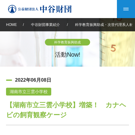
HOME
/
中谷財団事業紹介
/
科学教育振興助成・次世代理系人材
トップ
科学教育振興助成
中谷財団について
活動Now!
中谷財団について
理事長挨拶
中谷財団事業紹介
2022年06月08日
設立趣意書
中谷財団事業紹介
財団概要
中谷賞
中谷財団動画紹介
湖南市立三雲小学校
【湖南市立三雲小学校】増築！ カナヘ
40年史デジタルブック
沿革
神戸賞
長期大型研究助成
その他情報
ビの飼育観察ケージ
中谷財団40年史
研究助成
その他情報
交流助成
個人情報保護に関する
お問い合わせ
40年史別冊
基本方針