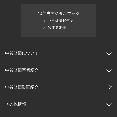
40年史デジタルブック
中谷財団40年史
40年史別冊
中谷財団に
ついて
中谷財団について
中谷財団事業紹介
理事長挨拶
中谷財団事業紹介
中谷財団動画紹介
設立趣意書
中谷賞
その他情報