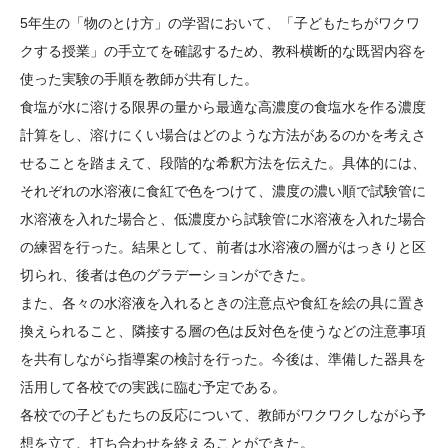
大学院生奨学金
国際学生交流プログラ
役員・評議員
公開情報
5年生の「物のとけ方」の学習において、「子どもたちがワクワ
アクセス
ム
よくあるご質問
クする授業」の手立てを確認するため、教科横断的な既習内容を
日本語
English
マイページ
使った実験の手順を教師が共有した。
年報一覧
中谷財団レポート
食塩が水に溶ける限界の量から最適な高濃度の食塩水を作る濃度
科学教育振興助成・
サイトマップ
中谷財団アーカイブ
計算をし、溶けにくい場合はどのような方法があるのかを考えさ
次世代理系人材育成プ
せることを踏まえて、段階的な希釈方法を伝えた。具体的には、
ログラム助成
それぞれの水溶液に食紅で色をつけて、濃度の濃い順で試験管に
水溶液を入れた場合と、低濃度から試験管に水溶液を入れた場合
の練習を行った。結果として、前者は水溶液の層がはっきりと区
切られ、後者は色のグラデーションができた。
また、各々の水溶液を入れるときの注意点や食紅を絵の具に置き
換えられること、隣接する層の色は反対色を使うなどの注意事項
を共有しながら指導案の検討を行った。今後は、準備した器具を
活用して各校での実践に臨む予定である。
各校での子どもたちの反応について、教師がワクワクしながら予
想を立て、打ち合わせを終えることができた。