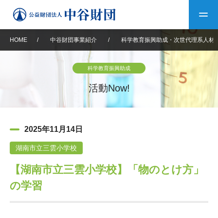
HOME
/
中谷財団事業紹介
/
科学教育振興助成・次世代理系人材
トップ
科学教育振興助成
中谷財団について
活動Now!
中谷財団について
理事長挨拶
中谷財団事業紹介
2025年11月14日
設立趣意書
中谷財団事業紹介
財団概要
中谷賞
中谷財団動画紹介
湖南市立三雲小学校
【湖南市立三雲小学校】「物のとけ方」
40年史デジタルブック
沿革
神戸賞
長期大型研究助成
その他情報
の学習
中谷財団40年史
研究助成
その他情報
交流助成
個人情報保護に関する
お問い合わせ
40年史別冊
基本方針