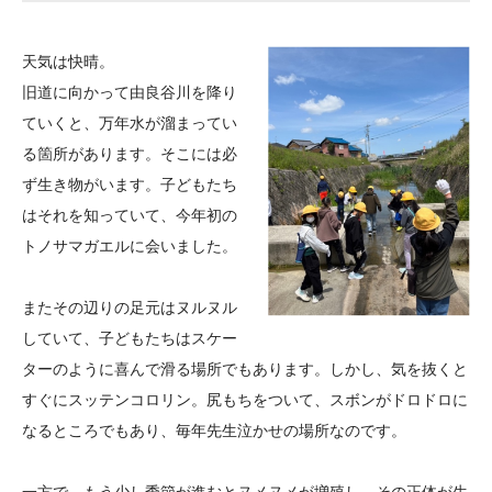
大学院生奨学金
国際学生交流プログラ
役員・評議員
公開情報
アクセス
ム
よくあるご質問
天気は快晴。
日本語
English
マイページ
年報一覧
中谷財団レポート
旧道に向かって由良谷川を降り
科学教育振興助成・
サイトマップ
中谷財団アーカイブ
ていくと、万年水が溜まってい
次世代理系人材育成プ
る箇所があります。そこには必
ず生き物がいます。子どもたち
ログラム助成
はそれを知っていて、今年初の
トノサマガエルに会いました。
またその辺りの足元はヌルヌル
していて、子どもたちはスケー
ターのように喜んで滑る場所でもあります。しかし、気を抜くと
すぐにスッテンコロリン。尻もちをついて、スボンがドロドロに
なるところでもあり、毎年先生泣かせの場所なのです。