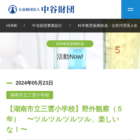
HOME
/
中谷財団事業紹介
/
科学教育振興助成・次世代理系人材
トップ
科学教育振興助成
中谷財団について
活動Now!
中谷財団について
理事長挨拶
中谷財団事業紹介
2024年05月23日
設立趣意書
中谷財団事業紹介
財団概要
中谷賞
中谷財団動画紹介
湖南市立三雲小学校
【湖南市立三雲小学校】野外観察（５
40年史デジタルブック
沿革
神戸賞
長期大型研究助成
その他情報
年） 〜ツルツルツルツル、楽しい
中谷財団40年史
研究助成
その他情報
交流助成
個人情報保護に関する
な！〜
お問い合わせ
40年史別冊
基本方針