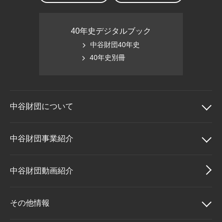
40年史デジタルブック
中谷財団40年史
40年史別冊
中谷財団に
ついて
中谷財団について
中谷財団事業紹介
理事長挨拶
中谷財団事業紹介
中谷財団動画紹介
設立趣意書
中谷賞
その他情報