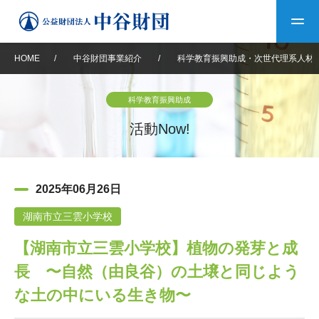
HOME
/
中谷財団事業紹介
/
科学教育振興助成・次世代理系人材
トップ
科学教育振興助成
中谷財団について
活動Now!
中谷財団について
理事長挨拶
中谷財団事業紹介
2025年06月26日
設立趣意書
中谷財団事業紹介
財団概要
中谷賞
中谷財団動画紹介
湖南市立三雲小学校
【湖南市立三雲小学校】植物の発芽と成
40年史デジタルブック
沿革
神戸賞
長期大型研究助成
その他情報
長 〜自然（由良谷）の土壌と同じよう
中谷財団40年史
研究助成
その他情報
交流助成
個人情報保護に関する
な土の中にいる生き物〜
お問い合わせ
40年史別冊
基本方針