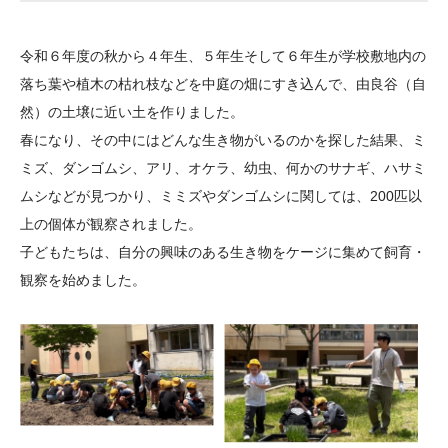
大学院生奨学金
国際学生交流プログラ
役員・評議員
公開情報
アクセス
ム
よくあるご質問
令和６年度の秋から４年生、５年生そして６年生が学校敷地内の
日本語
English
マイページ
年報一覧
中谷財団レポート
落ち葉や植木の枯れ枝などを中庭の畑にすき込んで、由良谷（自
科学教育振興助成・
サイトマップ
中谷財団アーカイブ
然）の土壌に近い土を作りました。
次世代理系人材育成プ
春になり、その中にはどんな生き物がいるのかを探した結果、ミ
ミズ、ダンゴムシ、アリ、オケラ、幼虫、何かのサナギ、ハサミ
ログラム助成
ムシなどが見つかり、ミミズやダンゴムシに関しては、200匹以
上の個体が観察されました。
子どもたちは、自分の興味のある生き物をケージに集めて飼育・
観察を始めました。