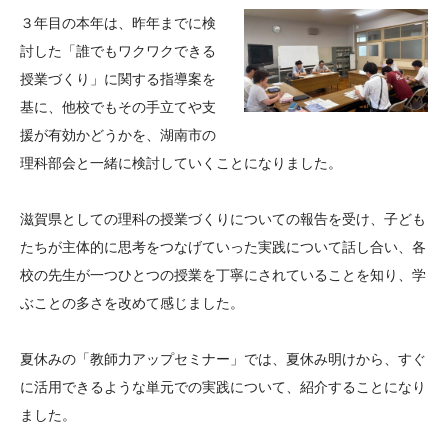
大学院生奨学金
国際学生交流プログラ
役員・評議員
公開情報
３年目の本年は、昨年までに検
アクセス
ム
よくあるご質問
討した「誰でもワクワクできる
日本語
English
マイページ
授業づくり」に関する指導案を
年報一覧
中谷財団レポート
基に、他校でもその手立てや支
科学教育振興助成・
サイトマップ
中谷財団アーカイブ
援が有効かどうかを、湖南市の
次世代理系人材育成プ
理科部会と一緒に検討していくことになりました。
ログラム助成
滋賀県としての理科の授業づくりについての報告を受け、子ども
たちが主体的に思考をつなげていった実践について話し合い、各
校の先生が一つひとつの授業を丁寧にされていることを知り、学
ぶことの多さを改めて感じました。
夏休みの「教師力アップセミナー」では、夏休み明けから、すぐ
に活用できるような単元での実践について、紹介することになり
ました。