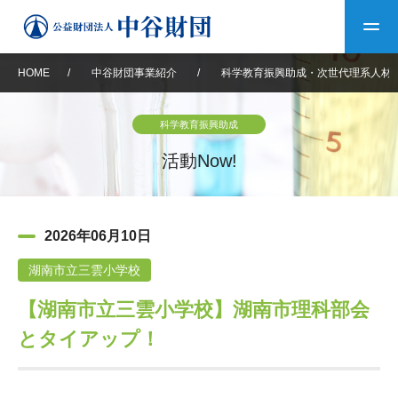
HOME
/
中谷財団事業紹介
/
科学教育振興助成・次世代理系人材
トップ
科学教育振興助成
中谷財団について
活動Now!
中谷財団について
理事長挨拶
中谷財団事業紹介
2026年06月10日
設立趣意書
中谷財団事業紹介
財団概要
中谷賞
中谷財団動画紹介
湖南市立三雲小学校
【湖南市立三雲小学校】湖南市理科部会
40年史デジタルブック
沿革
神戸賞
長期大型研究助成
その他情報
とタイアップ！
中谷財団40年史
研究助成
その他情報
交流助成
個人情報保護に関する
お問い合わせ
40年史別冊
基本方針