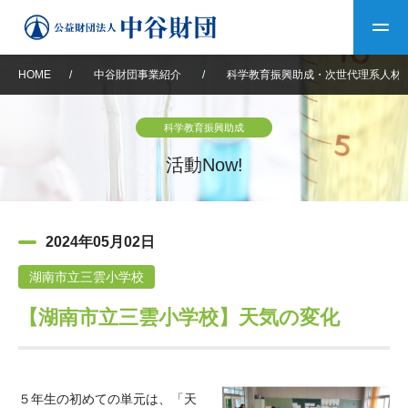
HOME
/
中谷財団事業紹介
/
科学教育振興助成・次世代理系人材
トップ
科学教育振興助成
中谷財団について
活動Now!
中谷財団について
理事長挨拶
中谷財団事業紹介
2024年05月02日
設立趣意書
中谷財団事業紹介
財団概要
中谷賞
中谷財団動画紹介
湖南市立三雲小学校
【湖南市立三雲小学校】天気の変化
40年史デジタルブック
沿革
神戸賞
長期大型研究助成
その他情報
中谷財団40年史
研究助成
その他情報
交流助成
個人情報保護に関する
お問い合わせ
40年史別冊
基本方針
５年生の初めての単元は、「天