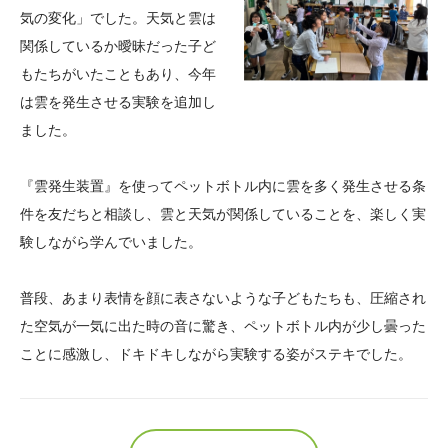
気の変化」でした。天気と雲は
大学院生奨学金
国際学生交流プログラ
役員・評議員
公開情報
関係しているか曖昧だった子ど
アクセス
ム
よくあるご質問
日本語
English
マイページ
もたちがいたこともあり、今年
年報一覧
中谷財団レポート
は雲を発生させる実験を追加し
科学教育振興助成・
サイトマップ
中谷財団アーカイブ
ました。
次世代理系人材育成プ
ログラム助成
『雲発生装置』を使ってペットボトル内に雲を多く発生させる条
件を友だちと相談し、雲と天気が関係していることを、楽しく実
験しながら学んでいました。
普段、あまり表情を顔に表さないような子どもたちも、圧縮され
た空気が一気に出た時の音に驚き、ペットボトル内が少し曇った
ことに感激し、ドキドキしながら実験する姿がステキでした。