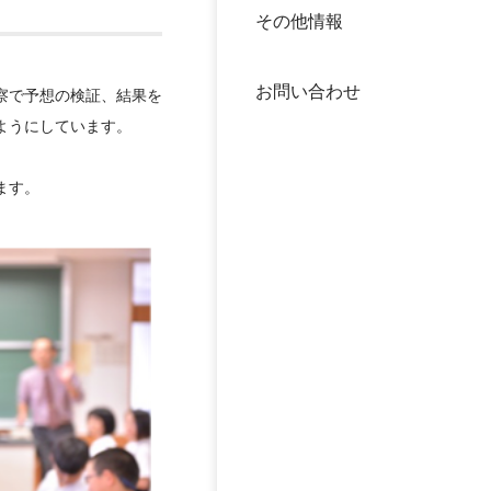
その他情報
40年
交流
中谷
お問い合わせ
大学
察で予想の検証、結果を
ようにしています。
国際
役員
ます。
科学
公開
次世
年報
中谷