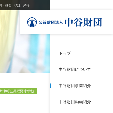
見・推理・検証・納得
トップ
理事
中谷
個人
基本
中谷財団について
設立
神戸
アク
中谷財団事業紹介
財団
長期
大津町立美咲野小学校
よく
中谷財団動画紹介
沿革
研究
サイ