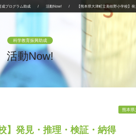
育成プログラム助成
/
活動Now!
/
【熊本県大津町立美咲野小学校】発
科学教育振興助成
活動Now!
熊本県
校】発見・推理・検証・納得