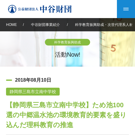
HOME
/
中谷財団事業紹介
/
科学教育振興助成・次世代理系人材
トップ
科学教育振興助成
中谷財団について
活動Now!
中谷財団について
理事長挨拶
中谷財団事業紹介
2018年08月10日
設立趣意書
中谷財団事業紹介
財団概要
中谷賞
中谷財団動画紹介
静岡県三島市立南中学校
【静岡県三島市立南中学校】ため池100
40年史デジタルブック
沿革
神戸賞
長期大型研究助成
その他情報
選の中郷温水池の環境教育的要素を盛り
中谷財団40年史
研究助成
その他情報
交流助成
個人情報保護に関する
込んだ理科教育の推進
お問い合わせ
40年史別冊
基本方針