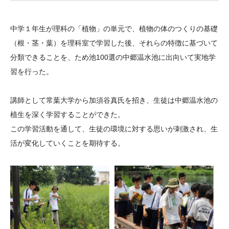
大学院生奨学金
国際学生交流プログラ
役員・評議員
公開情報
アクセス
ム
よくあるご質問
中学１年生が理科の「植物」の単元で、植物の体のつくりの基礎
日本語
English
マイページ
年報一覧
中谷財団レポート
（根・茎・葉）を理科室で学習した後、それらの特徴に基づいて
科学教育振興助成・
サイトマップ
中谷財団アーカイブ
分類できることを、ため池100選の中郷温水池に出向いて実地学
次世代理系人材育成プ
習を行った。
ログラム助成
講師として常葉大学から加須谷真氏を招き、生徒は中郷温水池の
植生を深く学習することができた。
この学習活動を通して、生徒の環境に対する思いが刺激され、生
活が変化していくことを期待する。