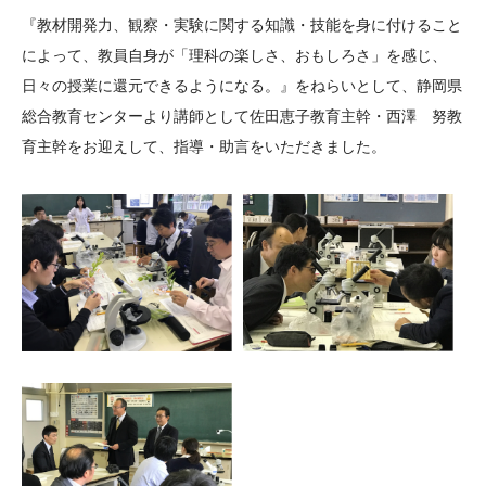
大学院生奨学金
国際学生交流プログラ
役員・評議員
公開情報
『教材開発力、観察・実験に関する知識・技能を身に付けること
アクセス
ム
よくあるご質問
によって、教員自身が「理科の楽しさ、おもしろさ」を感じ、
日本語
English
マイページ
日々の授業に還元できるようになる。』をねらいとして、静岡県
年報一覧
中谷財団レポート
総合教育センターより講師として佐田恵子教育主幹・西澤 努教
科学教育振興助成・
サイトマップ
中谷財団アーカイブ
育主幹をお迎えして、指導・助言をいただきました。
次世代理系人材育成プ
ログラム助成