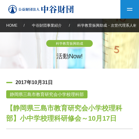
HOME
/
中谷財団事業紹介
/
科学教育振興助成・次世代理系人材
トップ
科学教育振興助成
中谷財団について
活動Now!
中谷財団について
理事長挨拶
中谷財団事業紹介
2017年10月31日
設立趣意書
中谷財団事業紹介
財団概要
中谷賞
中谷財団動画紹介
静岡県三島市教育研究会小学校理科部
【静岡県三島市教育研究会小学校理科
40年史デジタルブック
沿革
神戸賞
長期大型研究助成
その他情報
部】小中学校理科研修会～10月17日
中谷財団40年史
研究助成
その他情報
交流助成
個人情報保護に関する
お問い合わせ
40年史別冊
基本方針