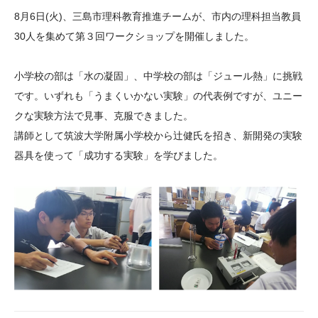
大学院生奨学金
国際学生交流プログラ
役員・評議員
公開情報
8
月
6
日
(
火
)
、三島市理科教育推進チームが、市内の理科担当教員
アクセス
ム
よくあるご質問
30
人を集めて第３回ワークショップを開催しました。
日本語
English
マイページ
年報一覧
中谷財団レポート
小学校の部は「水の凝固」、中学校の部は「ジュール熱」に挑戦
科学教育振興助成・
サイトマップ
中谷財団アーカイブ
です。いずれも「うまくいかない実験」の代表例ですが、ユニー
次世代理系人材育成プ
クな実験方法で見事、克服できました。
ログラム助成
講師として筑波大学附属小学校から辻健氏を招き、新開発の実験
器具を使って「成功する実験」を学びました。