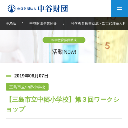
HOME
/
中谷財団事業紹介
/
科学教育振興助成・次世代理系人材
トップ
科学教育振興助成
中谷財団について
活動Now!
中谷財団について
理事長挨拶
中谷財団事業紹介
2019年08月07日
設立趣意書
中谷財団事業紹介
財団概要
中谷賞
中谷財団動画紹介
三島市立中郷小学校
【三島市立中郷小学校】第３回ワークシ
40年史デジタルブック
沿革
神戸賞
長期大型研究助成
その他情報
ョップ
中谷財団40年史
研究助成
その他情報
交流助成
個人情報保護に関する
お問い合わせ
40年史別冊
基本方針