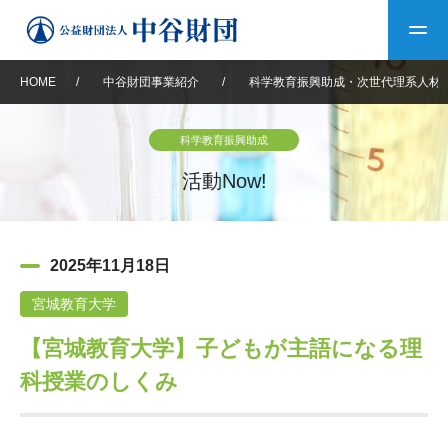
HOME
/
中谷財団事業紹介
/
科学教育振興助成・次世代理系人材
トップ
科学教育振興助成
中谷財団について
活動Now!
中谷財団について
理事長挨拶
中谷財団事業紹介
2025年11月18日
設立趣意書
中谷財団事業紹介
財団概要
中谷賞
中谷財団動画紹介
宮城教育大学
【宮城教育大学】子どもが主語になる理
40年史デジタルブック
沿革
神戸賞
長期大型研究助成
その他情報
科授業のしくみ
中谷財団40年史
研究助成
その他情報
交流助成
個人情報保護に関する
お問い合わせ
40年史別冊
基本方針