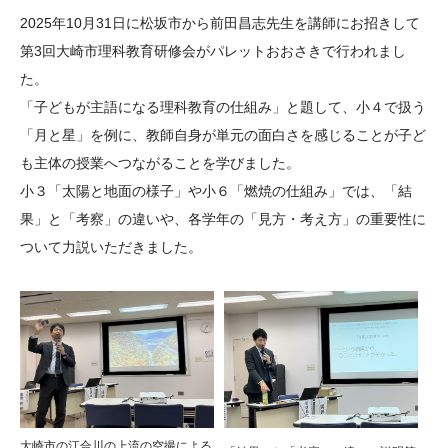
大学院生奨学金
国際学生交流プログラ
役員・評議員
公開情報
2025年10月31日に松坂市から前田昌志先生を講師にお招きして
アクセス
ム
よくあるご質問
第3回大崎市理科教育研修会がパレットおおさきで行われまし
日本語
English
マイページ
た。
年報一覧
中谷財団レポート
「子どもが主語になる理科教育の仕組み」と題して、小４で扱う
科学教育振興助成・
サイトマップ
中谷財団アーカイブ
「月と星」を例に、教師自身が単元の面白さを感じることが子ど
次世代理系人材育成プ
も主体の授業へつながることを学びました。
ログラム助成
小３「太陽と地面の様子」や小６「燃焼の仕組み」では、「結
果」と「考察」の違いや、各学年の「見方・考え方」の重要性に
ついて力説いただきました。
大崎市の江合川の上流の空撮による