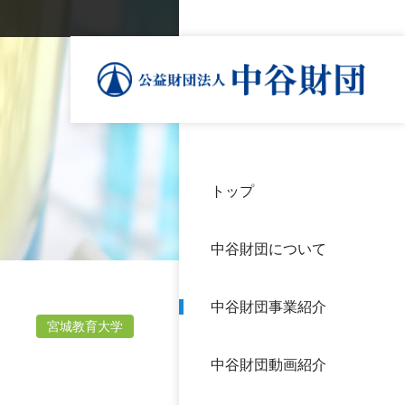
トップ
理事
中谷
個人
基本
中谷財団について
設立
神戸
アク
中谷財団事業紹介
財団
長期
宮城教育大学
よく
中谷財団動画紹介
沿革
研究
サイ