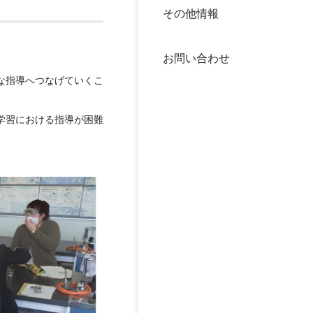
その他情報
40年
交流
中谷
お問い合わせ
大学
な指導へつなげていくこ
国際
役員
学習における指導が困難
科学
公開
次世
年報
中谷