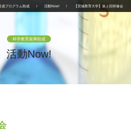
育成プログラム助成
/
活動Now!
/
【宮城教育大学】第２回研修会
科学教育振興助成
活動Now!
会