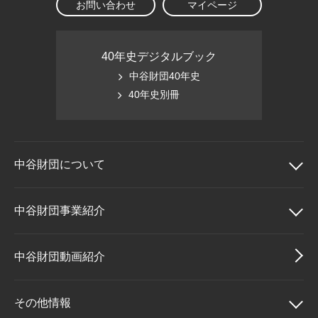
お問い合わせ
マイページ
40年史デジタルブック
中谷財団40年史
40年史別冊
中谷財団に
ついて
中谷財団について
中谷財団事業紹介
理事長挨拶
中谷財団事業紹介
中谷財団動画紹介
設立趣意書
中谷賞
その他情報