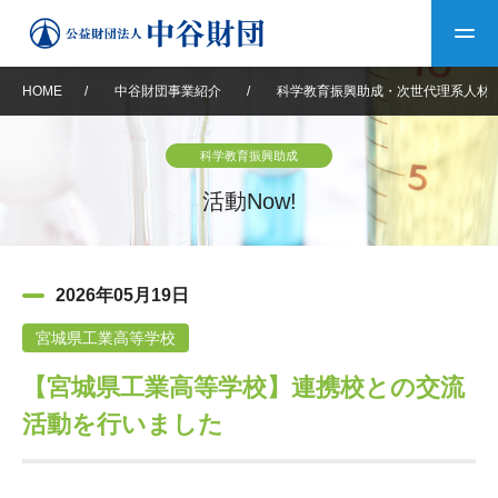
HOME
/
中谷財団事業紹介
/
科学教育振興助成・次世代理系人材
トップ
科学教育振興助成
中谷財団について
活動Now!
中谷財団について
理事長挨拶
中谷財団事業紹介
2026年05月19日
設立趣意書
中谷財団事業紹介
財団概要
中谷賞
中谷財団動画紹介
宮城県工業高等学校
【宮城県工業高等学校】連携校との交流
40年史デジタルブック
沿革
神戸賞
長期大型研究助成
その他情報
活動を行いました
中谷財団40年史
研究助成
その他情報
交流助成
個人情報保護に関する
お問い合わせ
40年史別冊
基本方針