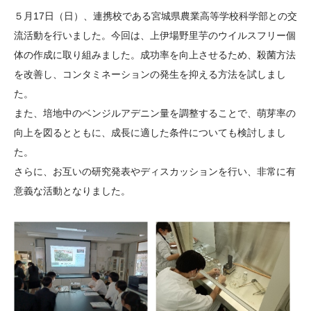
大学院生奨学金
国際学生交流プログラ
役員・評議員
公開情報
５月17日（日）、連携校である宮城県農業高等学校科学部との交
アクセス
ム
よくあるご質問
流活動を行いました。今回は、上伊場野里芋のウイルスフリー個
日本語
English
マイページ
体の作成に取り組みました。成功率を向上させるため、殺菌方法
年報一覧
中谷財団レポート
を改善し、コンタミネーションの発生を抑える方法を試しまし
科学教育振興助成・
サイトマップ
中谷財団アーカイブ
た。
次世代理系人材育成プ
また、培地中のベンジルアデニン量を調整することで、萌芽率の
ログラム助成
向上を図るとともに、成長に適した条件についても検討しまし
た。
さらに、お互いの研究発表やディスカッションを行い、非常に有
意義な活動となりました。