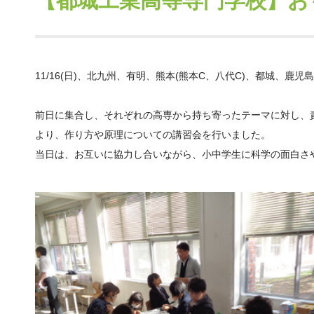
【都城工業高等専門学校】お
11/16(
日
)
、北九州、有明、熊本
(
熊本
C
、八代
C)
、都城、鹿児島
前日に集合し、それぞれの高専から持ち寄ったテーマに対し、
より、作り方や原理についての講習会を行いました。
当日は、お互いに協力し合いながら、小中学生に科学の面白さ