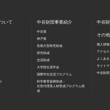
ついて
中谷財団事業紹介
中谷財
中谷賞
その他
神戸賞
個人情報
長期大型研究助成
アクセス
研究助成
よくある
交流助成
サイトマ
大学院生奨学金
中谷財団
国際学生交流
プログラム
ト
科学教育振興助成・
次世代理系人材育成プログラム助
成