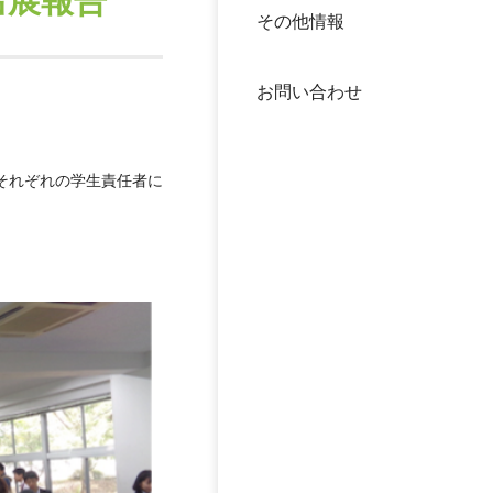
出展報告
その他情報
40年
交流
中谷
お問い合わせ
大学
国際
役員
それぞれの学生責任者に
科学
公開
次世
年報
中谷