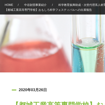
HOME
/
中谷財団事業紹介
/
科学教育振興助成・次世代理系人材
【都城工業高等専門学校】おもしろ科学フェスティバルへの出展報告
2020年03月26日