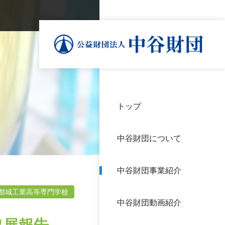
トップ
理事
中谷
個人
基本
中谷財団について
設立
神戸
アク
中谷財団事業紹介
財団
長期
よく
都城工業高等専門学校
中谷財団動画紹介
沿革
研究
サイ