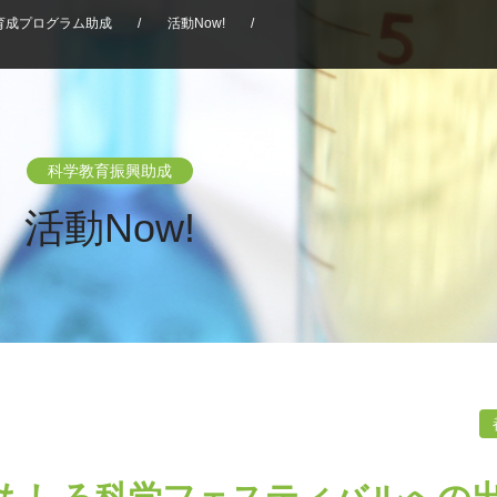
育成プログラム助成
/
活動Now!
/
科学教育振興助成
活動Now!