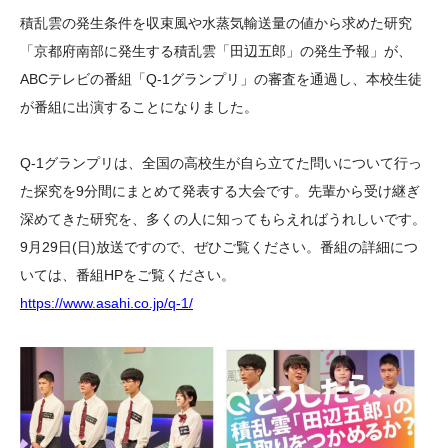
大学院生奨学金
国際学生交流プログラ
役員・評議員
公開情報
積乱雲の発生条件を収束風や水蒸気輸送量の値から求めた研究
アクセス
ム
よくあるご質問
「京都府南部に発生する積乱雲「田辺五郎」の発生予報」が、
日本語
English
マイページ
ABCテレビの番組「Q-1グランプリ」の審査を通過し、本校生徒
年報一覧
中谷財団レポート
が番組に出演することになりました。
科学教育振興助成・
サイトマップ
中谷財団アーカイブ
次世代理系人材育成プ
Q-1グランプリは、全国の高校生が自ら立てた問いについて行っ
ログラム助成
た探究を9分間にまとめて発表する大会です。先輩から受け継ぎ
深めてきた研究を、多くの人に知ってもらえればうれしいです。
9月29日(日)放送ですので、ぜひご覧ください。番組の詳細につ
いては、番組HPをご覧ください。
https://www.asahi.co.jp/q-1/