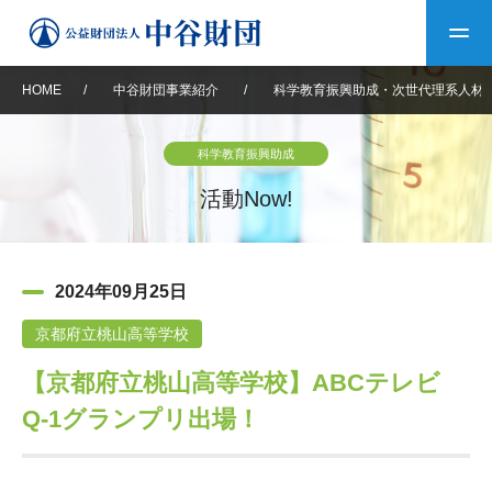
HOME
/
中谷財団事業紹介
/
科学教育振興助成・次世代理系人材
トップ
科学教育振興助成
中谷財団について
活動Now!
中谷財団について
理事長挨拶
中谷財団事業紹介
2024年09月25日
設立趣意書
中谷財団事業紹介
財団概要
中谷賞
中谷財団動画紹介
京都府立桃山高等学校
【京都府立桃山高等学校】ABCテレビ
40年史デジタルブック
沿革
神戸賞
長期大型研究助成
その他情報
Q-1グランプリ出場！
中谷財団40年史
研究助成
その他情報
交流助成
個人情報保護に関する
お問い合わせ
40年史別冊
基本方針