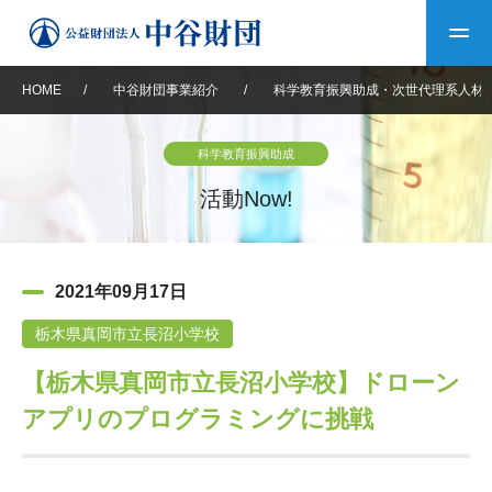
HOME
/
中谷財団事業紹介
/
科学教育振興助成・次世代理系人材
トップ
科学教育振興助成
中谷財団について
活動Now!
中谷財団について
理事長挨拶
中谷財団事業紹介
2021年09月17日
設立趣意書
中谷財団事業紹介
財団概要
中谷賞
中谷財団動画紹介
栃木県真岡市立長沼小学校
【栃木県真岡市立長沼小学校】ドローン
40年史デジタルブック
沿革
神戸賞
長期大型研究助成
その他情報
アプリのプログラミングに挑戦
中谷財団40年史
研究助成
その他情報
交流助成
個人情報保護に関する
お問い合わせ
40年史別冊
基本方針