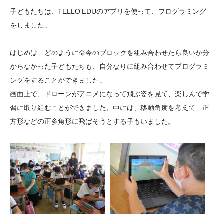
大学院生奨学金
国際学生交流プログラ
役員・評議員
公開情報
子どもたちは、
TELLO EDU
のアプリを使って、プログラミング
アクセス
ム
よくあるご質問
をしました。
日本語
English
マイページ
年報一覧
中谷財団レポート
はじめは、どのように命令のブロックを組み合わせたら良いか分
科学教育振興助成・
サイトマップ
中谷財団アーカイブ
からなかった子どもたちも、自分なりに組み合わせてプログラミ
次世代理系人材育成プ
ングをすることができました。
ログラム助成
画面上で、ドローンがアニメになって飛ぶ姿を見て、楽しんで学
習に取り組むことができました。中には、移動角度を考えて、正
方形などの正多角形に飛ばそうとする子もいました。