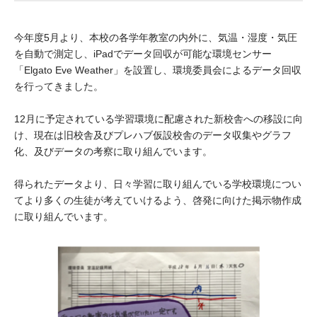
大学院生奨学金
国際学生交流プログラ
役員・評議員
公開情報
アクセス
ム
よくあるご質問
今年度5月より、本校の各学年教室の内外に、気温・湿度・気圧
日本語
English
マイページ
を自動で測定し、iPadでデータ回収が可能な環境センサー
年報一覧
中谷財団レポート
「Elgato Eve Weather」を設置し、環境委員会によるデータ回収
科学教育振興助成・
サイトマップ
中谷財団アーカイブ
を行ってきました。
次世代理系人材育成プ
12月に予定されている学習環境に配慮された新校舎への移設に向
ログラム助成
け、現在は旧校舎及びプレハブ仮設校舎のデータ収集やグラフ
化、及びデータの考察に取り組んでいます。
得られたデータより、日々学習に取り組んでいる学校環境につい
てより多くの生徒が考えていけるよう、啓発に向けた掲示物作成
に取り組んでいます。