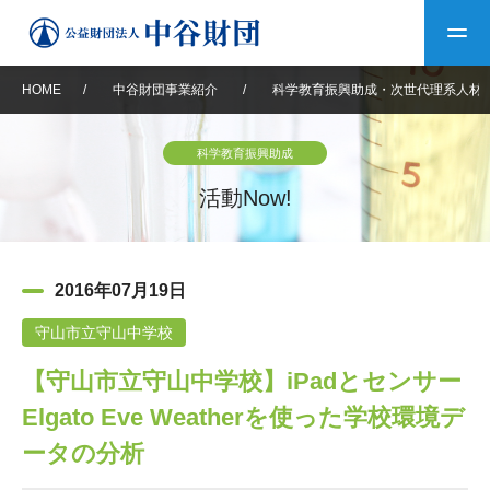
HOME
/
中谷財団事業紹介
/
科学教育振興助成・次世代理系人材
トップ
科学教育振興助成
中谷財団について
活動Now!
中谷財団について
理事長挨拶
中谷財団事業紹介
2016年07月19日
設立趣意書
中谷財団事業紹介
財団概要
中谷賞
中谷財団動画紹介
守山市立守山中学校
【守山市立守山中学校】iPadとセンサー
40年史デジタルブック
沿革
神戸賞
長期大型研究助成
その他情報
Elgato Eve Weatherを使った学校環境デ
中谷財団40年史
研究助成
その他情報
交流助成
個人情報保護に関する
ータの分析
お問い合わせ
40年史別冊
基本方針