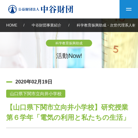
HOME
/
中谷財団事業紹介
/
科学教育振興助成・次世代理系人材
トップ
科学教育振興助成
中谷財団について
活動Now!
中谷財団について
理事長挨拶
中谷財団事業紹介
2020年02月19日
設立趣意書
中谷財団事業紹介
財団概要
中谷賞
中谷財団動画紹介
山口県下関市立向井小学校
【山口県下関市立向井小学校】研究授業
40年史デジタルブック
沿革
神戸賞
長期大型研究助成
その他情報
第６学年「電気の利用と私たちの生活」
中谷財団40年史
研究助成
その他情報
交流助成
個人情報保護に関する
お問い合わせ
40年史別冊
基本方針