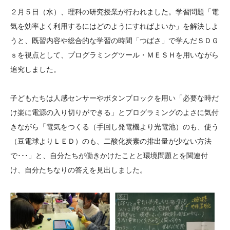
大学院生奨学金
国際学生交流プログラ
役員・評議員
公開情報
２月５日（水）、理科の研究授業が行われました。学習問題「電
アクセス
ム
よくあるご質問
気を効率よく利用するにはどのようにすればよいか」を解決しよ
日本語
English
マイページ
うと、既習内容や総合的な学習の時間「つばさ」で学んだＳＤＧ
年報一覧
中谷財団レポート
ｓを視点として、プログラミングツール・ＭＥＳＨを用いながら
科学教育振興助成・
サイトマップ
中谷財団アーカイブ
追究しました。
次世代理系人材育成プ
ログラム助成
子どもたちは人感センサーやボタンブロックを用い「必要な時だ
け楽に電源の入り切りができる」とプログラミングのよさに気付
きながら「電気をつくる（手回し発電機より光電池）のも、使う
（豆電球よりＬＥＤ）のも、二酸化炭素の排出量が少ない方法
で･･･」と、自分たちが働きかけたことと環境問題とを関連付
け、自分たちなりの答えを見出しました。