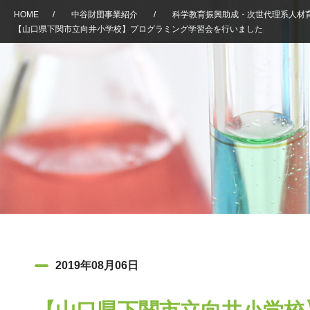
HOME
/
中谷財団事業紹介
/
科学教育振興助成・次世代理系人材
【山口県下関市立向井小学校】プログラミング学習会を行いました
2019年08月06日