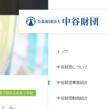
トップ
理事
中谷
個人
基本
中谷財団について
設立
神戸
アク
中谷財団事業紹介
財団
長期
よく
県下関市立向井小学校
中谷財団動画紹介
沿革
研究
サイ