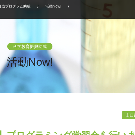
育成プログラム助成
/
活動Now!
/
科学教育振興助成
活動Now!
山口