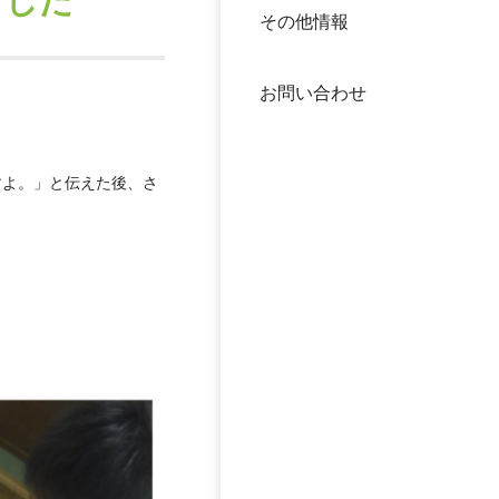
ました
その他情報
40年
交流
中谷
お問い合わせ
大学
国際
役員
すよ。」と伝えた後、さ
科学
公開
次世
年報
中谷