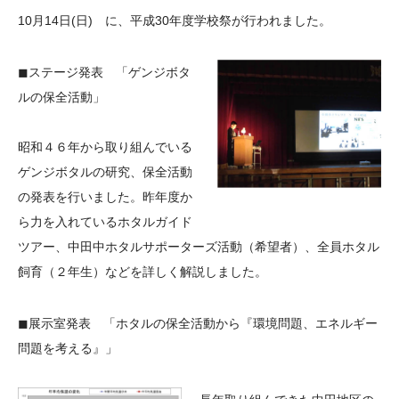
大学院生奨学金
国際学生交流プログラ
役員・評議員
公開情報
10月14日(日) に、平成30年度学校祭が行われました。
アクセス
ム
よくあるご質問
日本語
English
マイページ
年報一覧
◼︎ステージ発表 「ゲンジボタ
中谷財団レポート
科学教育振興助成・
サイトマップ
ルの保全活動」
中谷財団アーカイブ
次世代理系人材育成プ
昭和４６年から取り組んでいる
ログラム助成
ゲンジボタルの研究、保全活動
の発表を行いました。昨年度か
ら力を入れているホタルガイド
ツアー、中田中ホタルサポーターズ活動（希望者）、全員ホタル
飼育（２年生）などを詳しく解説しました。
◼︎展示室発表 「ホタルの保全活動から『環境問題、エネルギー
問題を考える』」