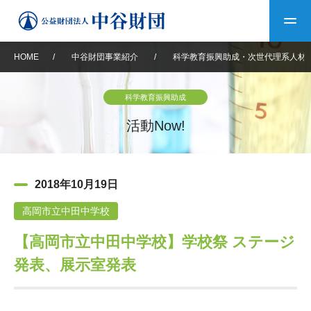
HOME
/
中谷財団事業紹介
/
科学教育振興助成・次世代理系人材
トップ
科学教育振興助成
中谷財団について
活動Now!
中谷財団について
理事長挨拶
中谷財団事業紹介
2018年10月19日
設立趣意書
中谷財団事業紹介
財団概要
中谷賞
中谷財団動画紹介
高岡市立中田中学校
【高岡市立中田中学校】学校祭 ステージ
40年史デジタルブック
沿革
神戸賞
長期大型研究助成
その他情報
発表、展示室発表
中谷財団40年史
研究助成
その他情報
交流助成
個人情報保護に関する
お問い合わせ
40年史別冊
基本方針