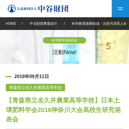
HOME
/
中谷財団事業紹介
/
科学教育振興助成・次世代理系人材
トップ
科学教育振興助成
中谷財団について
活動Now!
中谷財団について
理事長挨拶
中谷財団事業紹介
2018年09月11日
設立趣意書
中谷財団事業紹介
財団概要
中谷賞
中谷財団動画紹介
青森県立名久井農業高等学校
【青森県立名久井農業高等学校】日本土
40年史デジタルブック
沿革
神戸賞
長期大型研究助成
その他情報
壌肥料学会2018神奈川大会高校生研究発
中谷財団40年史
研究助成
その他情報
交流助成
個人情報保護に関する
表会
お問い合わせ
40年史別冊
基本方針