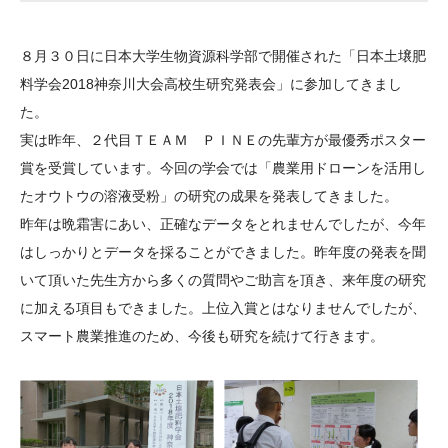
大学院生奨学金
国際学生交流プログラ
役員・評議員
公開情報
アクセス
ム
よくあるご質問
８月３０日に日本大学生物資源科学部で開催された「日本土壌肥
日本語
English
マイページ
年報一覧
中谷財団レポート
料学会2018神奈川大会高校生研究発表会」に参加してきまし
科学教育振興助成・
サイトマップ
中谷財団アーカイブ
た。
次世代理系人材育成プ
実は昨年、２代目ＴＥＡＭ ＰＩＮＥの先輩方が最優秀ポスター
賞を受賞しています。今回の学会では「農業用ドローンを活用し
ログラム助成
たオウトウの溶液受粉」の研究の成果を発表してきました。
昨年は晩霜害にあい、正確なデータをとれませんでしたが、今年
はしっかりとデータを採ることができました。昨年度の発表を聞
いて頂いた先生方から多くの質問やご助言を頂き、来年度の研究
に加える項目もできました。上位入賞とはなりませんでしたが、
スマート農業推進のため、今後も研究を続けて行きます。