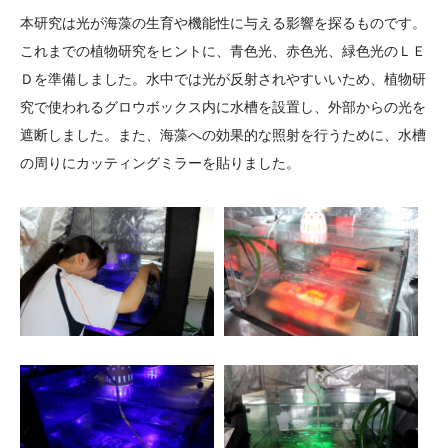
大学院生奨学金
国際学生交流プログラ
役員・評議員
公開情報
本研究は光が海藻の生育や機能性に与える影響を探るものです。
アクセス
ム
よくあるご質問
これまでの植物研究をヒントに、青色光、赤色光、緑色光のＬＥ
日本語
English
マイページ
Ｄを準備しました。水中では光が反射されやすいいため、植物研
年報一覧
中谷財団レポート
究で使われるグロウボックス内に水槽を設置し、外部からの光を
科学教育振興助成・
サイトマップ
中谷財団アーカイブ
遮断しました。また、海藻への効果的な照射を行うために、水槽
次世代理系人材育成プ
の周りにカッティングミラーを貼りました。
ログラム助成