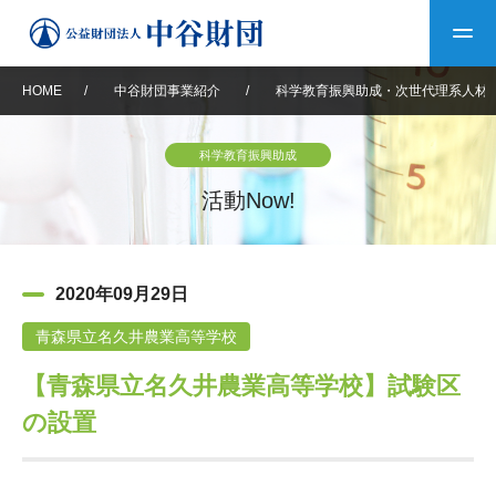
HOME
/
中谷財団事業紹介
/
科学教育振興助成・次世代理系人材
トップ
科学教育振興助成
中谷財団について
活動Now!
中谷財団について
理事長挨拶
中谷財団事業紹介
2020年09月29日
設立趣意書
中谷財団事業紹介
財団概要
中谷賞
中谷財団動画紹介
青森県立名久井農業高等学校
【青森県立名久井農業高等学校】試験区
40年史デジタルブック
沿革
神戸賞
長期大型研究助成
その他情報
の設置
中谷財団40年史
研究助成
その他情報
交流助成
個人情報保護に関する
お問い合わせ
40年史別冊
基本方針