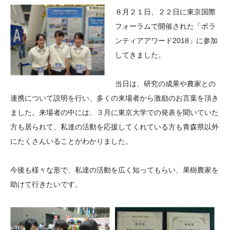
大学院生奨学金
国際学生交流プログラ
役員・評議員
公開情報
８月２１日、２２日に東京国際
アクセス
ム
よくあるご質問
フォーラムで開催された「ボラ
日本語
English
マイページ
ンティアアワード2018」に参加
年報一覧
中谷財団レポート
してきました。
科学教育振興助成・
サイトマップ
中谷財団アーカイブ
次世代理系人材育成プ
当日は、研究の成果や農家との
ログラム助成
連携について説明を行い、多くの来場者から激励のお言葉を頂き
ました。来場者の中には、３月に東京大学での発表を聞いていた
方も居られて、私達の活動を応援してくれている方も青森県以外
にたくさんいることがわかりました。
今後も様々な形で、私達の活動を広く知ってもらい、果樹農家を
助けて行きたいです。