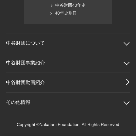
中谷財団40年史
40年史別冊
中谷財団に
ついて
中谷財団について
中谷財団事業紹介
理事長挨拶
中谷財団事業紹介
中谷財団動画紹介
設立趣意書
中谷賞
その他情報
財団概要
神戸賞
その他情報
Copyright ©Nakatani Foundation. All Rights Reserved