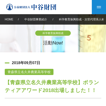
HOME
/
中谷財団事業紹介
/
科学教育振興助成・次世代理系人材
トップ
科学教育振興助成
中谷財団について
活動Now!
中谷財団について
理事長挨拶
中谷財団事業紹介
2018年09月07日
設立趣意書
中谷財団事業紹介
財団概要
中谷賞
中谷財団動画紹介
青森県立名久井農業高等学校
【青森県立名久井農業高等学校】ボラン
40年史デジタルブック
沿革
神戸賞
長期大型研究助成
その他情報
ティアアワード2018出場しました！！
中谷財団40年史
研究助成
その他情報
交流助成
個人情報保護に関する
お問い合わせ
40年史別冊
基本方針