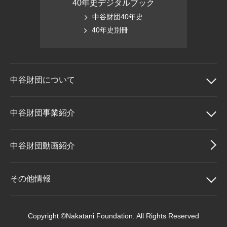
40年史デジタルブック
中谷財団40年史
40年史別冊
中谷財団に
ついて
中谷財団について
中谷財団事業紹介
理事長挨拶
中谷財団事業紹介
中谷財団動画紹介
設立趣意書
中谷賞
その他情報
財団概要
神戸賞
その他情報
Copyright ©Nakatani Foundation. All Rights Reserved