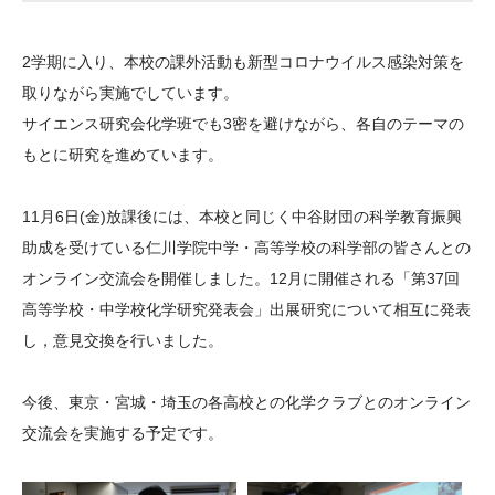
大学院生奨学金
国際学生交流プログラ
役員・評議員
公開情報
アクセス
ム
よくあるご質問
2学期に入り、本校の課外活動も新型コロナウイルス感染対策を
日本語
English
マイページ
年報一覧
中谷財団レポート
取りながら実施でしています。
科学教育振興助成・
サイトマップ
中谷財団アーカイブ
サイエンス研究会化学班でも3密を避けながら、各自のテーマの
次世代理系人材育成プ
もとに研究を進めています。
ログラム助成
11月6日(金)放課後には、本校と同じく中谷財団の科学教育振興
助成を受けている仁川学院中学・高等学校の科学部の皆さんとの
オンライン交流会を開催しました。12月に開催される「第37回
高等学校・中学校化学研究発表会」出展研究について相互に発表
し，意見交換を行いました。
今後、東京・宮城・埼玉の各高校との化学クラブとのオンライン
交流会を実施する予定です。