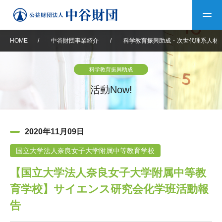
HOME
/
中谷財団事業紹介
/
科学教育振興助成・次世代理系人材
トップ
科学教育振興助成
中谷財団について
活動Now!
中谷財団について
理事長挨拶
中谷財団事業紹介
2020年11月09日
設立趣意書
中谷財団事業紹介
財団概要
中谷賞
中谷財団動画紹介
国立大学法人奈良女子大学附属中等教育学校
【国立大学法人奈良女子大学附属中等教
40年史デジタルブック
沿革
神戸賞
長期大型研究助成
その他情報
育学校】サイエンス研究会化学班活動報
中谷財団40年史
研究助成
その他情報
交流助成
個人情報保護に関する
告
お問い合わせ
40年史別冊
基本方針