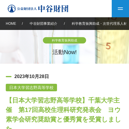
HOME
/
中谷財団事業紹介
/
科学教育振興助成・次世代理系人材
トップ
科学教育振興助成
中谷財団について
活動Now!
中谷財団について
理事長挨拶
中谷財団事業紹介
2023年10月28日
設立趣意書
中谷財団事業紹介
財団概要
中谷賞
中谷財団動画紹介
日本大学習志野高等学校
【日本大学習志野高等学校】千葉大学主
40年史デジタルブック
沿革
神戸賞
長期大型研究助成
その他情報
催 第17回高校生理科研究発表会 ヨウ
中谷財団40年史
研究助成
その他情報
交流助成
個人情報保護に関する
素学会研究奨励賞と優秀賞を受賞しまし
お問い合わせ
40年史別冊
基本方針
た