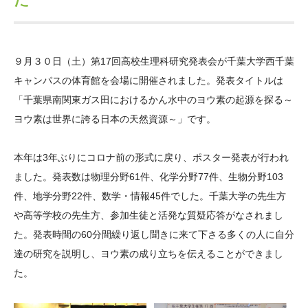
大学院生奨学金
国際学生交流プログラ
役員・評議員
公開情報
アクセス
ム
よくあるご質問
日本語
English
マイページ
年報一覧
中谷財団レポート
９月３０日（土）第
17
回高校生理科研究発表会が千葉大学西千葉
科学教育振興助成・
サイトマップ
中谷財団アーカイブ
キャンパスの体育館を会場に開催されました。発表タイトルは
次世代理系人材育成プ
「千葉県南関東ガス田におけるかん水中のヨウ素の起源を探る～
ログラム助成
ヨウ素は世界に誇る日本の天然資源～」です。
本年は
3
年ぶりにコロナ前の形式に戻り、ポスター発表が行われ
ました。発表数は物理分野
61
件、化学分野
77
件、生物分野
103
件、地学分野
22
件、数学・情報
45
件でした。千葉大学の先生方
や高等学校の先生方、参加生徒と活発な質疑応答がなされまし
た。発表時間の
60
分間繰り返し聞きに来て下さる多くの人に自分
達の研究を説明し、ヨウ素の成り立ちを伝えることができまし
た。