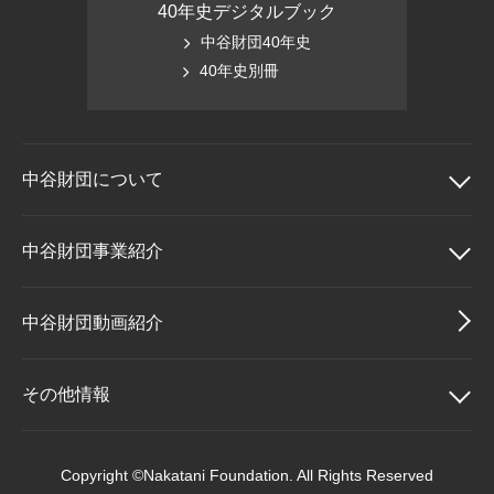
40年史デジタルブック
中谷財団40年史
40年史別冊
中谷財団に
ついて
中谷財団について
中谷財団事業紹介
理事長挨拶
中谷財団事業紹介
中谷財団動画紹介
設立趣意書
中谷賞
その他情報
財団概要
神戸賞
その他情報
Copyright ©Nakatani Foundation. All Rights Reserved