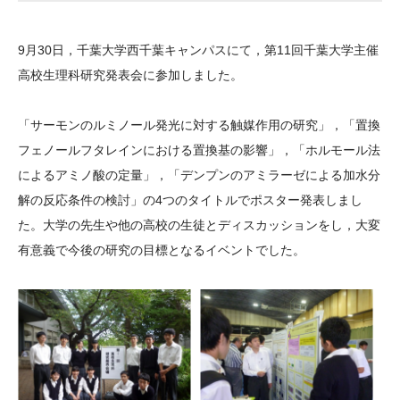
大学院生奨学金
国際学生交流プログラ
役員・評議員
公開情報
アクセス
ム
よくあるご質問
9月30日，千葉大学西千葉キャンパスにて，第11回千葉大学主催
日本語
English
マイページ
年報一覧
中谷財団レポート
高校生理科研究発表会に参加しました。
科学教育振興助成・
サイトマップ
中谷財団アーカイブ
次世代理系人材育成プ
「サーモンのルミノール発光に対する触媒作用の研究」，「置換
フェノールフタレインにおける置換基の影響」，「ホルモール法
ログラム助成
によるアミノ酸の定量」，「デンプンのアミラーゼによる加水分
解の反応条件の検討」の4つのタイトルでポスター発表しまし
た。大学の先生や他の高校の生徒とディスカッションをし，大変
有意義で今後の研究の目標となるイベントでした。