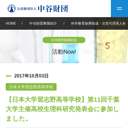
HOME
/
中谷財団事業紹介
/
科学教育振興助成・次世代理系人材
トップ
科学教育振興助成
中谷財団について
活動Now!
中谷財団について
理事長挨拶
中谷財団事業紹介
2017年10月03日
設立趣意書
中谷財団事業紹介
財団概要
中谷賞
中谷財団動画紹介
日本大学習志野高等学校
【日本大学習志野高等学校】第11回千葉
40年史デジタルブック
沿革
神戸賞
長期大型研究助成
その他情報
大学主催高校生理科研究発表会に参加し
中谷財団40年史
研究助成
その他情報
交流助成
個人情報保護に関する
ました。
お問い合わせ
40年史別冊
基本方針