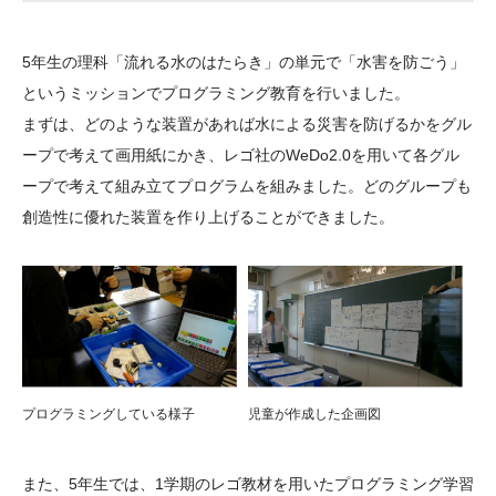
大学院生奨学金
国際学生交流プログラ
役員・評議員
公開情報
アクセス
ム
よくあるご質問
5年生の理科「流れる水のはたらき」の単元で「水害を防ごう」
日本語
English
マイページ
年報一覧
中谷財団レポート
というミッションでプログラミング教育を行いました。
科学教育振興助成・
サイトマップ
中谷財団アーカイブ
まずは、どのような装置があれば水による災害を防げるかをグル
次世代理系人材育成プ
ープで考えて画用紙にかき、レゴ社のWeDo2.0を用いて各グル
ープで考えて組み立てプログラムを組みました。どのグループも
ログラム助成
創造性に優れた装置を作り上げることができました。
プログラミングしている様子
児童が作成した企画図
また、5年生では、1学期のレゴ教材を用いたプログラミング学習