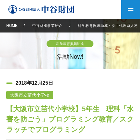
HOME
/
中谷財団事業紹介
/
科学教育振興助成・次世代理系人材
トップ
科学教育振興助成
中谷財団について
活動Now!
中谷財団について
理事長挨拶
中谷財団事業紹介
2018年12月25日
設立趣意書
中谷財団事業紹介
財団概要
中谷賞
中谷財団動画紹介
大阪市立苗代小学校
【大阪市立苗代小学校】5年生 理科「水
40年史デジタルブック
沿革
神戸賞
長期大型研究助成
その他情報
害を防ごう」プログラミング教育／スク
中谷財団40年史
研究助成
その他情報
交流助成
個人情報保護に関する
ラッチでプログラミング
お問い合わせ
40年史別冊
基本方針