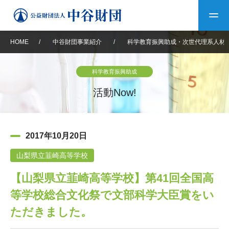
HOME
/
中谷財団事業紹介
/
科学教育振興助成・次世代理系人材
トップ
科学教育振興助成
中谷財団について
活動Now!
中谷財団について
理事長挨拶
中谷財団事業紹介
2017年10月20日
設立趣意書
中谷財団事業紹介
財団概要
中谷賞
中谷財団動画紹介
山梨県立韮崎高等学校
【山梨県立韮崎高等学校】第41回全国高
40年史デジタルブック
沿革
神戸賞
長期大型研究助成
その他情報
等学校総合文化祭で文部科学大臣賞をい
中谷財団40年史
研究助成
その他情報
交流助成
個人情報保護に関する
ただきました。
お問い合わせ
40年史別冊
基本方針