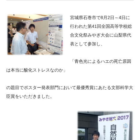
大学院生奨学金
国際学生交流プログラ
役員・評議員
公開情報
アクセス
ム
よくあるご質問
宮城県石巻市で8月2日～4日に
日本語
English
マイページ
年報一覧
中谷財団レポート
行われた第41回全国高等学校総
科学教育振興助成・
サイトマップ
中谷財団アーカイブ
合文化祭みやぎ大会に山梨県代
次世代理系人材育成プ
表として参加し、
ログラム助成
「青色光によるハエの死亡原因
は本当に酸化ストレスなのか」
の題目でポスター発表部門において最優秀賞にあたる文部科学大
臣賞をいただきました。