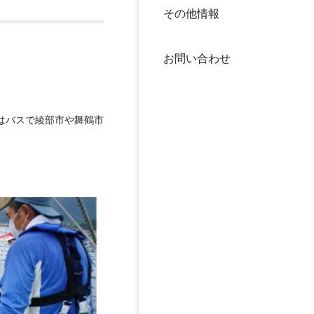
その他情報
40年
交流
中谷
お問い合わせ
大学
国際
役員
はバスで綾部市や舞鶴市
科学
公開
次世
年報
中谷