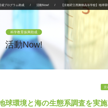
育成プログラム助成
/
活動Now!
/
【京都府立西舞鶴高等学校】地球環
科学教育振興助成
活動Now!
京
地球環境と海の生態系調査を実施