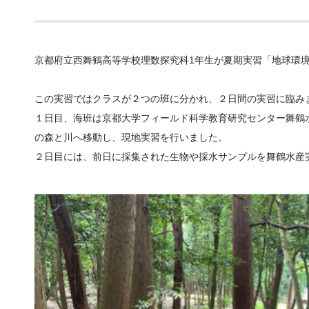
京都府立西舞鶴高等学校理数探究科1年生が夏期実習「地球環
この実習ではクラスが２つの班に分かれ、２日間の実習に臨み
１日目、海班は京都大学フィールド科学教育研究センター舞鶴
の森と川へ移動し、現地実習を行いました。
２日目には、前日に採集された生物や採水サンプルを舞鶴水産