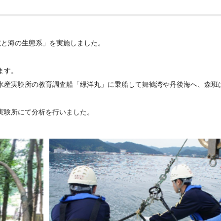
境と海の生態系」を実施しました。
ます。
水産実験所の教育調査船「緑洋丸」に乗船して舞鶴湾や丹後海へ、森班
実験所にて分析を行いました。