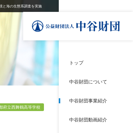
境と海の生態系調査を実施
トップ
理事
中谷
個人
基本
中谷財団について
設立
神戸
アク
中谷財団事業紹介
財団
長期
都府立西舞鶴高等学校
よく
中谷財団動画紹介
沿革
研究
サイ