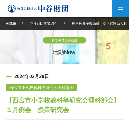
HOME
/
中谷財団事業紹介
/
科学教育振興助成・次世代理系人材
トップ
科学教育振興助成
中谷財団について
活動Now!
中谷財団について
理事長挨拶
中谷財団事業紹介
2024年02月29日
設立趣意書
中谷財団事業紹介
財団概要
中谷賞
中谷財団動画紹介
西宮市小学校教科等研究会理科部会
【西宮市小学校教科等研究会理科部会】
40年史デジタルブック
沿革
神戸賞
長期大型研究助成
その他情報
１月例会 授業研究会
中谷財団40年史
研究助成
その他情報
交流助成
個人情報保護に関する
お問い合わせ
40年史別冊
基本方針