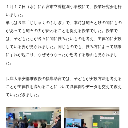
大学院生奨学金
国際学生交流プログラ
役員・評議員
公開情報
１月１７日（水）に西宮市立香櫨園小学校にて、授業研究会を行
アクセス
ム
よくあるご質問
いました。
日本語
English
マイページ
単元は３年「じしゃくのふしぎ」で、本時は磁石と鉄の間にもの
年報一覧
中谷財団レポート
があっても磁石の力が伝わることを捉える授業でした。授業で
科学教育振興助成・
サイトマップ
中谷財団アーカイブ
は、子どもたちが各々に間に挟みたいものを考え、主体的に実験
次世代理系人材育成プ
している姿が見られました。同じものでも、挟み方によって結果
ログラム助成
にずれが起こり、なぜそうなったか思考する場面も見られまし
た。
兵庫大学安部准教授の指導助言では、子どもが実験方法を考える
ことが主体性を高めることについて具体例やデータを交えて教え
ていただきました。