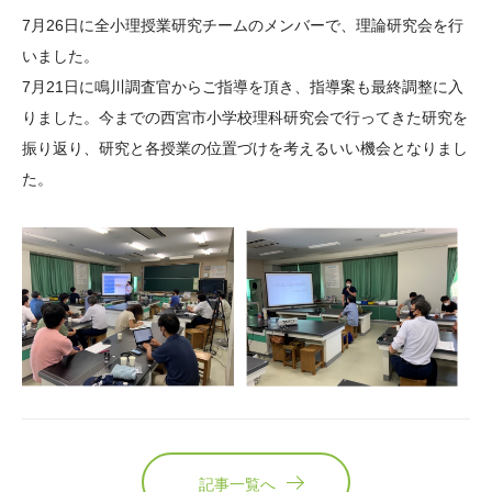
大学院生奨学金
国際学生交流プログラ
役員・評議員
公開情報
7月26日に全小理授業研究チームのメンバーで、理論研究会を行
アクセス
ム
よくあるご質問
いました。
日本語
English
マイページ
7月21日に鳴川調査官からご指導を頂き、指導案も最終調整に入
年報一覧
中谷財団レポート
りました。今までの西宮市小学校理科研究会で行ってきた研究を
科学教育振興助成・
サイトマップ
中谷財団アーカイブ
振り返り、研究と各授業の位置づけを考えるいい機会となりまし
次世代理系人材育成プ
た。
ログラム助成
記事一覧へ