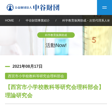
HOME
/
中谷財団事業紹介
/
科学教育振興助成・次世代理系人材
トップ
科学教育振興助成
中谷財団について
活動Now!
中谷財団について
理事長挨拶
中谷財団事業紹介
2021年08月17日
設立趣意書
中谷財団事業紹介
財団概要
中谷賞
中谷財団動画紹介
西宮市小学校教科等研究会理科部会
【西宮市小学校教科等研究会理科部会】
40年史デジタルブック
沿革
神戸賞
長期大型研究助成
その他情報
理論研究会
中谷財団40年史
研究助成
その他情報
交流助成
個人情報保護に関する
お問い合わせ
40年史別冊
基本方針