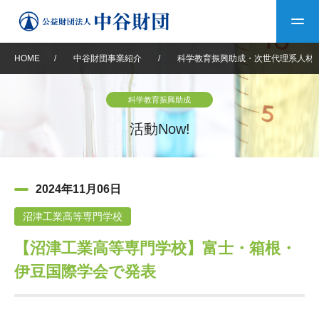
HOME
/
中谷財団事業紹介
/
科学教育振興助成・次世代理系人材
トップ
科学教育振興助成
中谷財団について
活動Now!
中谷財団について
理事長挨拶
中谷財団事業紹介
2024年11月06日
設立趣意書
中谷財団事業紹介
財団概要
中谷賞
中谷財団動画紹介
沼津工業高等専門学校
【沼津工業高等専門学校】富士・箱根・
40年史デジタルブック
沿革
神戸賞
長期大型研究助成
その他情報
伊豆国際学会で発表
中谷財団40年史
研究助成
その他情報
交流助成
個人情報保護に関する
お問い合わせ
40年史別冊
基本方針