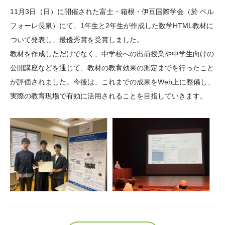
大学院生奨学金
国際学生交流プログラ
役員・評議員
公開情報
11月3日（日）に開催された富士・箱根・伊豆国際学会（於 ベル
アクセス
ム
よくあるご質問
フォーレ長泉）にて、1年生と2年生が作成した数学HTML教材に
日本語
English
マイページ
ついて発表し、最優秀賞を受賞しました。
年報一覧
中谷財団レポート
教材を作成しただけでなく、中学校への出前授業や中学生向けの
科学教育振興助成・
サイトマップ
中谷財団アーカイブ
公開講座などを通じて、教材の教育効果の測定までを行ったこと
次世代理系人材育成プ
が評価されました。今後は、これまでの成果をWeb上に整備し、
ログラム助成
実際の教育現場で有効に活用されることを目指していきます。