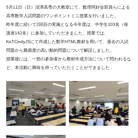
大学院生奨学金
国際学生交流プログラ
役員・評議員
公開情報
5月11日（日）沼津高専の大教室にて、数理同好会部員らによる
アクセス
ム
よくあるご質問
高専数学入試問題のワンポイントミニ授業を行いました。
日本語
English
マイページ
昨年度に続いて2回目の実施となる今年度は、中学生103名（保
年報一覧
中谷財団レポート
護者142名）に参加していただきました、授業では、
科学教育振興助成・
サイトマップ
中谷財団アーカイブ
KeTCindyJSにて作成した数学HTML教材を用いて、過去の入試
次世代理系人材育成プ
問題から難易度の高い動的問題について解説しました。
ログラム助成
授業後には、一部の参加者から教材作成方法について問われるな
ど、本活動に興味を持っていただくことができました．