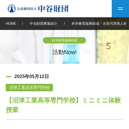
HOME
/
中谷財団事業紹介
/
科学教育振興助成・次世代理系人材
トップ
科学教育振興助成
中谷財団について
活動Now!
中谷財団について
理事長挨拶
中谷財団事業紹介
2025年05月12日
設立趣意書
中谷財団事業紹介
財団概要
中谷賞
中谷財団動画紹介
沼津工業高等専門学校
【沼津工業高等専門学校】ミニミニ体験
40年史デジタルブック
沿革
神戸賞
長期大型研究助成
その他情報
授業
中谷財団40年史
研究助成
その他情報
交流助成
個人情報保護に関する
お問い合わせ
40年史別冊
基本方針