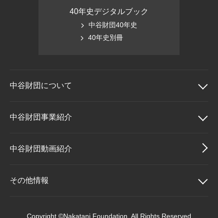
40年史デジタルブック
中谷財団40年史
40年史別冊
中谷財団に
ついて
中谷財団について
中谷財団事業紹介
理事長挨拶
中谷財団事業紹介
中谷財団動画紹介
設立趣意書
中谷賞
その他情報
財団概要
神戸賞
その他情報
Copyright ©Nakatani Foundation. All Rights Reserved