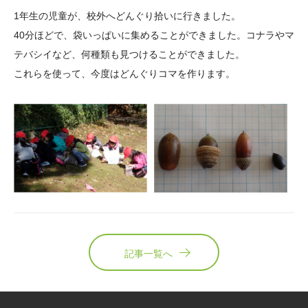
大学院生奨学金
国際学生交流プログラ
役員・評議員
公開情報
1年生の児童が、校外へどんぐり拾いに行きました。
アクセス
ム
よくあるご質問
40分ほどで、袋いっぱいに集めることができました。コナラやマ
日本語
English
マイページ
テバシイなど、何種類も見つけることができました。
年報一覧
中谷財団レポート
これらを使って、今度はどんぐりコマを作ります。
科学教育振興助成・
サイトマップ
中谷財団アーカイブ
次世代理系人材育成プ
ログラム助成
記事一覧へ