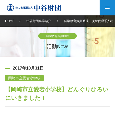
HOME
/
中谷財団事業紹介
/
科学教育振興助成・次世代理系人材
トップ
科学教育振興助成
中谷財団について
活動Now!
中谷財団について
理事長挨拶
中谷財団事業紹介
2017年10月31日
設立趣意書
中谷財団事業紹介
財団概要
中谷賞
中谷財団動画紹介
岡崎市立愛宕小学校
【岡崎市立愛宕小学校】どんぐりひろい
40年史デジタルブック
沿革
神戸賞
長期大型研究助成
その他情報
にいきました！
中谷財団40年史
研究助成
その他情報
交流助成
個人情報保護に関する
お問い合わせ
40年史別冊
基本方針