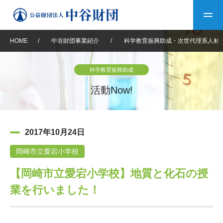
HOME
/
中谷財団事業紹介
/
科学教育振興助成・次世代理系人材
トップ
科学教育振興助成
中谷財団について
活動Now!
中谷財団について
理事長挨拶
中谷財団事業紹介
2017年10月24日
設立趣意書
中谷財団事業紹介
財団概要
中谷賞
中谷財団動画紹介
岡崎市立愛宕小学校
【岡崎市立愛宕小学校】地質と化石の授
40年史デジタルブック
沿革
神戸賞
長期大型研究助成
その他情報
業を行いました！
中谷財団40年史
研究助成
その他情報
交流助成
個人情報保護に関する
お問い合わせ
40年史別冊
基本方針