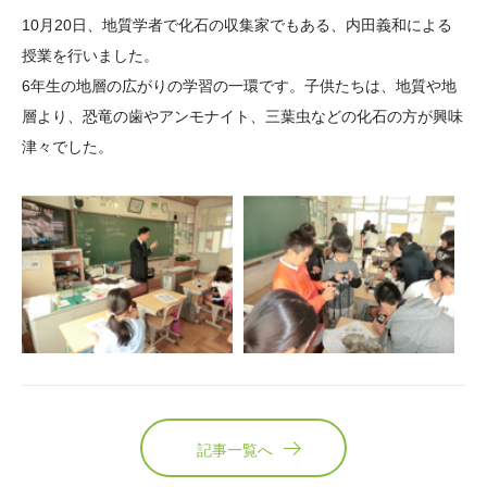
大学院生奨学金
国際学生交流プログラ
役員・評議員
公開情報
10月20日、地質学者で化石の収集家でもある、内田義和による
アクセス
ム
よくあるご質問
授業を行いました。
日本語
English
マイページ
6年生の地層の広がりの学習の一環です。子供たちは、地質や地
年報一覧
中谷財団レポート
層より、恐竜の歯やアンモナイト、三葉虫などの化石の方が興味
科学教育振興助成・
サイトマップ
中谷財団アーカイブ
津々でした。
次世代理系人材育成プ
ログラム助成
記事一覧へ