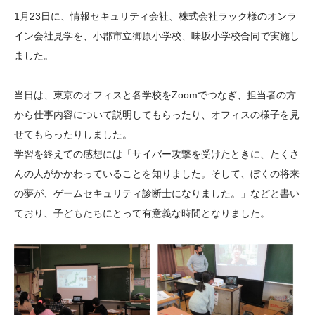
大学院生奨学金
国際学生交流プログラ
役員・評議員
公開情報
1月23日に、情報セキュリティ会社、株式会社ラック様のオンラ
アクセス
ム
よくあるご質問
イン会社見学を、小郡市立御原小学校、味坂小学校合同で実施し
日本語
English
マイページ
ました。
年報一覧
中谷財団レポート
科学教育振興助成・
サイトマップ
中谷財団アーカイブ
当日は、東京のオフィスと各学校をZoomでつなぎ、担当者の方
次世代理系人材育成プ
から仕事内容について説明してもらったり、オフィスの様子を見
ログラム助成
せてもらったりしました。
学習を終えての感想には「サイバー攻撃を受けたときに、たくさ
んの人がかかわっていることを知りました。そして、ぼくの将来
の夢が、ゲームセキュリティ診断士になりました。」などと書い
ており、子どもたちにとって有意義な時間となりました。