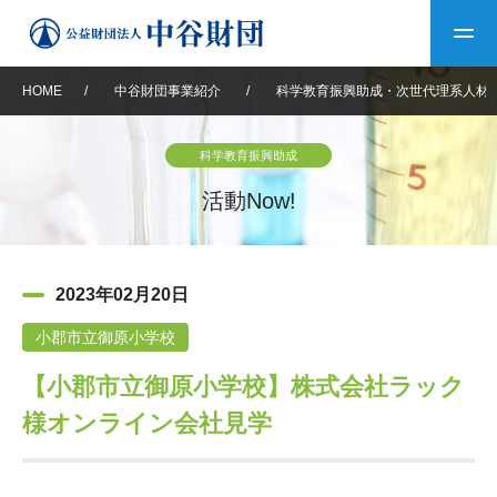
HOME
/
中谷財団事業紹介
/
科学教育振興助成・次世代理系人材
トップ
科学教育振興助成
中谷財団について
活動Now!
中谷財団について
理事長挨拶
中谷財団事業紹介
2023年02月20日
設立趣意書
中谷財団事業紹介
財団概要
中谷賞
中谷財団動画紹介
小郡市立御原小学校
【小郡市立御原小学校】株式会社ラック
40年史デジタルブック
沿革
神戸賞
長期大型研究助成
その他情報
様オンライン会社見学
中谷財団40年史
研究助成
その他情報
交流助成
個人情報保護に関する
お問い合わせ
40年史別冊
基本方針