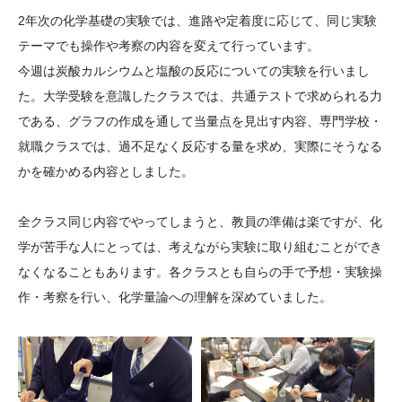
大学院生奨学金
国際学生交流プログラ
役員・評議員
公開情報
2年次の化学基礎の実験では、進路や定着度に応じて、同じ実験
アクセス
ム
よくあるご質問
テーマでも操作や考察の内容を変えて行っています。
日本語
English
マイページ
今週は炭酸カルシウムと塩酸の反応についての実験を行いまし
年報一覧
中谷財団レポート
た。大学受験を意識したクラスでは、共通テストで求められる力
科学教育振興助成・
サイトマップ
中谷財団アーカイブ
である、グラフの作成を通して当量点を見出す内容、専門学校・
次世代理系人材育成プ
就職クラスでは、過不足なく反応する量を求め、実際にそうなる
ログラム助成
かを確かめる内容としました。
全クラス同じ内容でやってしまうと、教員の準備は楽ですが、化
学が苦手な人にとっては、考えながら実験に取り組むことができ
なくなることもあります。各クラスとも自らの手で予想・実験操
作・考察を行い、化学量論への理解を深めていました。