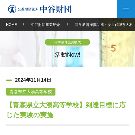
HOME
/
中谷財団事業紹介
/
科学教育振興助成・次世代理系人材
トップ
科学教育振興助成
中谷財団について
活動Now!
中谷財団について
理事長挨拶
中谷財団事業紹介
2024年11月14日
設立趣意書
中谷財団事業紹介
財団概要
中谷賞
中谷財団動画紹介
青森県立大湊高等学校
【青森県立大湊高等学校】到達目標に応
40年史デジタルブック
沿革
神戸賞
長期大型研究助成
その他情報
じた実験の実施
中谷財団40年史
研究助成
その他情報
交流助成
個人情報保護に関する
お問い合わせ
40年史別冊
基本方針