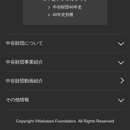
中谷財団40年史
40年史別冊
中谷財団に
ついて
中谷財団について
中谷財団事業紹介
理事長挨拶
中谷財団事業紹介
中谷財団動画紹介
設立趣意書
中谷賞
その他情報
財団概要
神戸賞
その他情報
Copyright ©Nakatani Foundation. All Rights Reserved