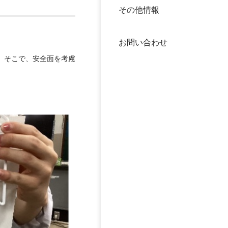
その他情報
40年
交流
中谷
お問い合わせ
大学
。そこで、安全面を考慮
国際
役員
科学
公開
次世
年報
中谷