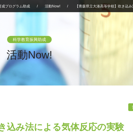
育成プログラム助成
/
活動Now!
/
【青森県立大湊高等学校】吹き込み
科学教育振興助成
活動Now!
き込み法による気体反応の実験