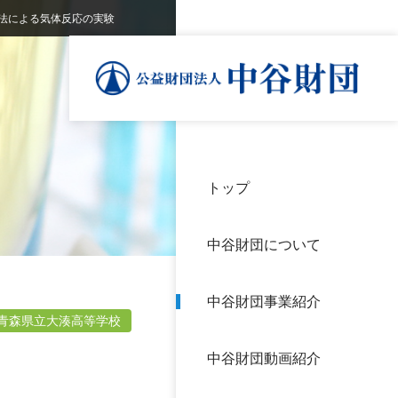
法による気体反応の実験
トップ
理事
中谷
個人
基本
中谷財団について
設立
神戸
アク
中谷財団事業紹介
財団
長期
青森県立大湊高等学校
よく
中谷財団動画紹介
沿革
研究
サイ