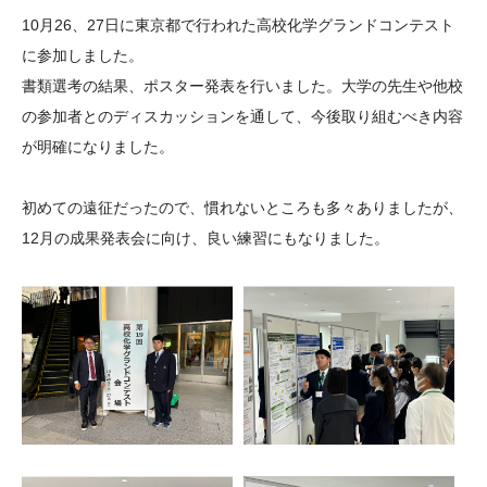
大学院生奨学金
国際学生交流プログラ
役員・評議員
公開情報
10月26、27日に東京都で行われた高校化学グランドコンテスト
アクセス
ム
よくあるご質問
に参加しました。
日本語
English
マイページ
書類選考の結果、ポスター発表を行いました。大学の先生や他校
年報一覧
中谷財団レポート
の参加者とのディスカッションを通して、今後取り組むべき内容
科学教育振興助成・
サイトマップ
中谷財団アーカイブ
が明確になりました。
次世代理系人材育成プ
ログラム助成
初めての遠征だったので、慣れないところも多々ありましたが、
12月の成果発表会に向け、良い練習にもなりました。