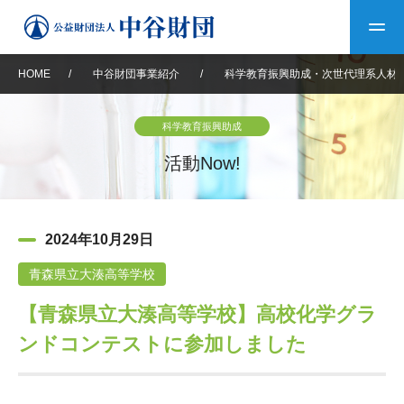
HOME
/
中谷財団事業紹介
/
科学教育振興助成・次世代理系人材
トップ
科学教育振興助成
中谷財団について
活動Now!
中谷財団について
理事長挨拶
中谷財団事業紹介
2024年10月29日
設立趣意書
中谷財団事業紹介
財団概要
中谷賞
中谷財団動画紹介
青森県立大湊高等学校
【青森県立大湊高等学校】高校化学グラ
40年史デジタルブック
沿革
神戸賞
長期大型研究助成
その他情報
ンドコンテストに参加しました
中谷財団40年史
研究助成
その他情報
交流助成
個人情報保護に関する
お問い合わせ
40年史別冊
基本方針