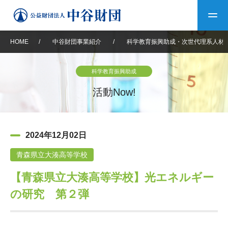
HOME
/
中谷財団事業紹介
/
科学教育振興助成・次世代理系人材
トップ
科学教育振興助成
中谷財団について
活動Now!
中谷財団について
理事長挨拶
中谷財団事業紹介
2024年12月02日
設立趣意書
中谷財団事業紹介
財団概要
中谷賞
中谷財団動画紹介
青森県立大湊高等学校
【青森県立大湊高等学校】光エネルギー
40年史デジタルブック
沿革
神戸賞
長期大型研究助成
その他情報
の研究 第２弾
中谷財団40年史
研究助成
その他情報
交流助成
個人情報保護に関する
お問い合わせ
40年史別冊
基本方針