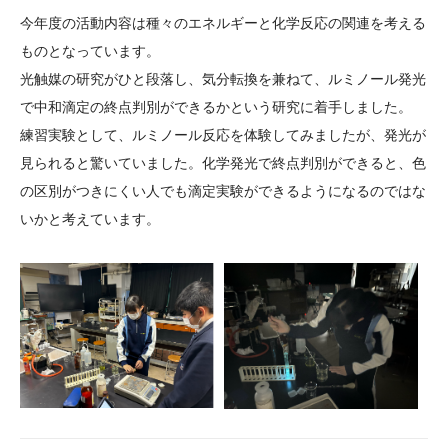
大学院生奨学金
国際学生交流プログラ
役員・評議員
公開情報
今年度の活動内容は種々のエネルギーと化学反応の関連を考える
アクセス
ム
よくあるご質問
ものとなっています。
日本語
English
マイページ
光触媒の研究がひと段落し、気分転換を兼ねて、ルミノール発光
年報一覧
中谷財団レポート
で中和滴定の終点判別ができるかという研究に着手しました。
科学教育振興助成・
サイトマップ
中谷財団アーカイブ
練習実験として、ルミノール反応を体験してみましたが、発光が
次世代理系人材育成プ
見られると驚いていました。化学発光で終点判別ができると、色
ログラム助成
の区別がつきにくい人でも滴定実験ができるようになるのではな
いかと考えています。